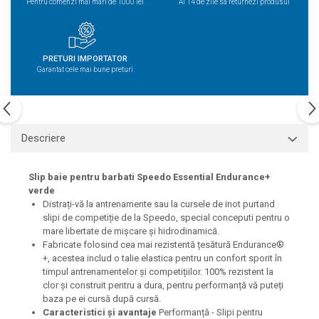
Pentru comenzi mai mari de 1000 lei
Ai 14 de zile sa returnezi produsul
PRETURI IMPORTATOR
Garantat cele mai bune preturi
Descriere
Slip baie pentru barbati Speedo Essential Endurance+
verde
Distrați-vă la antrenamente sau la cursele de inot purtand
slipi de competiție de la Speedo, special conceputi pentru o
mare libertate de mișcare și hidrodinamică.
Fabricate folosind cea mai rezistentă țesătură Endurance®
+, acestea includ o talie elastica pentru un confort sporit în
timpul antrenamentelor și competițiilor. 100% rezistent la
clor și construit pentru a dura, pentru performanță vă puteți
baza pe ei cursă după cursă.
Caracteristici și avantaje
Performanță - Slipi pentru