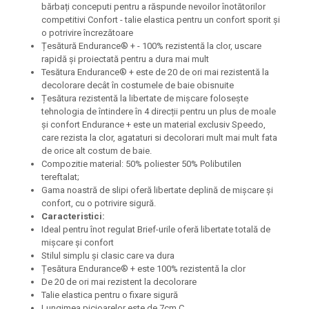
bărbați conceputi pentru a răspunde nevoilor înotătorilor
competitivi Confort - talie elastica pentru un confort sporit și
o potrivire încrezătoare
Țesătură Endurance® + - 100% rezistentă la clor, uscare
rapidă și proiectată pentru a dura mai mult
Tesătura Endurance® + este de 20 de ori mai rezistentă la
decolorare decât în ​​costumele de baie obisnuite
Țesătura rezistentă la libertate de mișcare folosește
tehnologia de întindere în 4 direcții pentru un plus de moale
și confort Endurance + este un material exclusiv Speedo,
care rezista la clor, agataturi si decolorari mult mai mult fata
de orice alt costum de baie.
Compozitie material: 50% poliester 50% Polibutilen
tereftalat;
Gama noastră de slipi oferă libertate deplină de mișcare și
confort, cu o potrivire sigură.
Caracteristici:
Ideal pentru înot regulat Brief-urile oferă libertate totală de
mișcare și confort
Stilul simplu și clasic care va dura
Țesătura Endurance® + este 100% rezistentă la clor
De 20 de ori mai rezistent la decolorare
Talie elastica pentru o fixare sigură
Lungimea picioarelor este de 7cm C