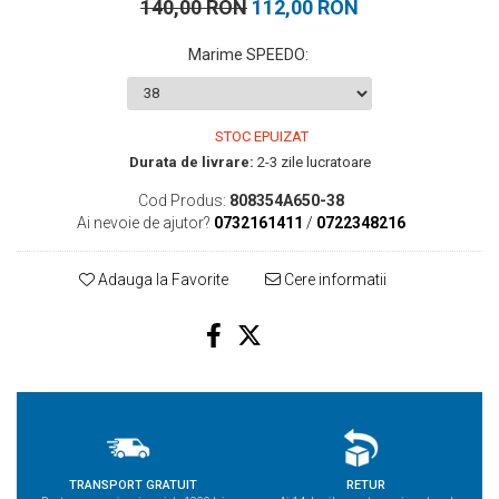
140,00 RON
112,00 RON
Marime SPEEDO
:
STOC EPUIZAT
Durata de livrare:
2-3 zile lucratoare
Cod Produs:
808354A650-38
Ai nevoie de ajutor?
0732161411
/
0722348216
Adauga la Favorite
Cere informatii
TRANSPORT GRATUIT
RETUR