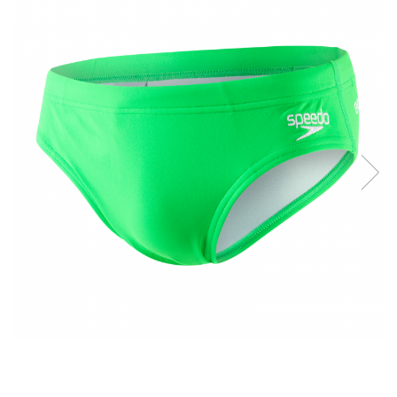
Prosoape
Accesorii inot
Genti si rucsacuri
Tricouri, pantaloni, bluze
Costume profesionale inot