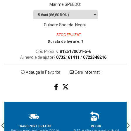
Marime SPEEDO
:
Culoare Speedo
:
Negru
STOC EPUIZAT
Durata de livrare:
1
Cod Produs:
8125170001-5-6
Ai nevoie de ajutor?
0732161411
/
0722348216
Adauga la Favorite
Cere informatii
TRANSPORT GRATUIT
RETUR
Pentru comenzi mai mari de 1000 lei
Ai 14 de zile sa returnezi produsul