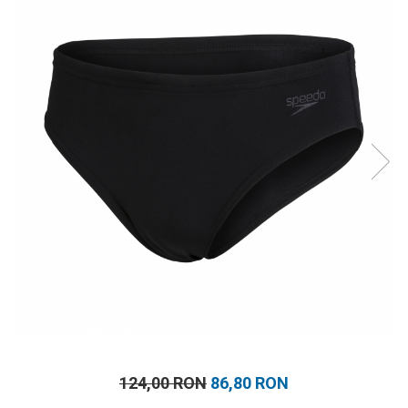
Prosoape
Accesorii inot
Genti si rucsacuri
Tricouri, pantaloni, bluze
Costume profesionale inot
124,00 RON
86,80 RON