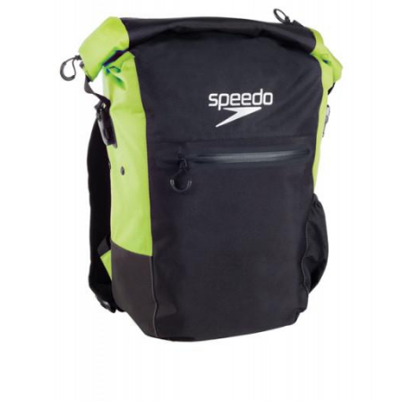
Prosoape
Accesorii inot
Genti si rucsacuri
Tricouri, pantaloni, bluze
Costume profesionale inot