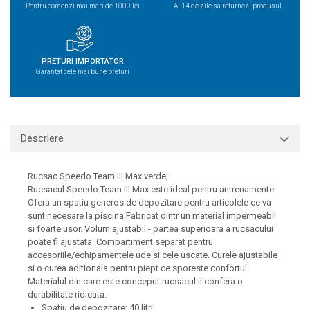
Pentru comenzi mai mari de 1000 lei
Ai 14 de zile sa returnezi produsul
PRETURI IMPORTATOR
Garantat cele mai bune preturi
Descriere
Rucsac Speedo Team III Max verde;
Rucsacul Speedo Team III Max este ideal pentru antrenamente.
Ofera un spatiu generos de depozitare pentru articolele ce va
sunt necesare la piscina.Fabricat dintr un material impermeabil
si foarte usor. Volum ajustabil - partea superioara a rucsacului
poate fi ajustata. Compartiment separat pentru
accesoriile/echipamentele ude si cele uscate. Curele ajustabile
si o curea aditionala pentru piept ce sporeste confortul.
Materialul din care este conceput rucsacul ii confera o
durabilitate ridicata.
Spatiu de depozitare: 40 litri;