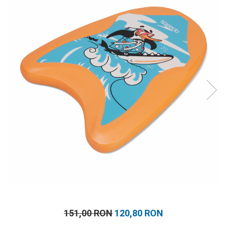
Prosoape
Accesorii inot
Genti si rucsacuri
Tricouri, pantaloni, bluze
Costume profesionale inot
151,00 RON
120,80 RON