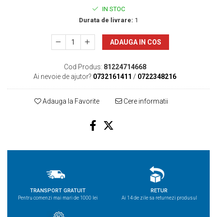
IN STOC
Durata de livrare:
1
ADAUGA IN COS
Cod Produs:
81224714668
Ai nevoie de ajutor?
0732161411
/
0722348216
Adauga la Favorite
Cere informatii
TRANSPORT GRATUIT
RETUR
Pentru comenzi mai mari de 1000 lei
Ai 14 de zile sa returnezi produsul