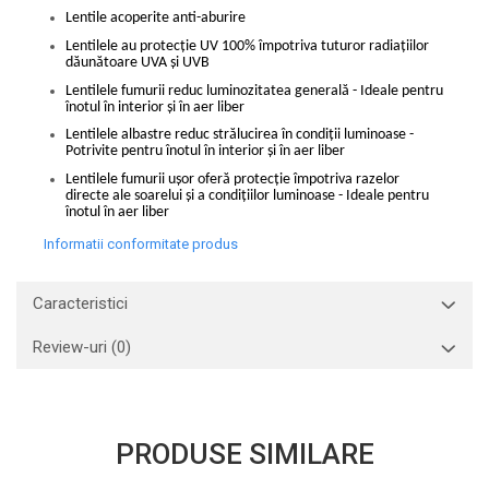
Lentile acoperite anti-aburire
Lentilele au protecție UV 100% împotriva tuturor radiațiilor
dăunătoare UVA și UVB
Lentilele fumurii reduc luminozitatea generală - Ideale pentru
înotul în interior și în aer liber
Lentilele albastre reduc strălucirea în condiții luminoase -
Potrivite pentru înotul în interior și în aer liber
Lentilele fumurii ușor oferă protecție împotriva razelor
directe ale soarelui și a condițiilor luminoase - Ideale pentru
înotul în aer liber
Informatii conformitate produs
Caracteristici
Review-uri
(0)
PRODUSE SIMILARE