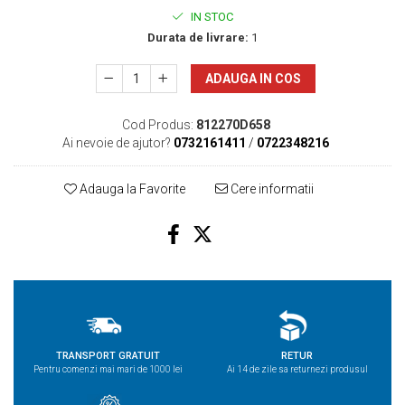
IN STOC
Durata de livrare:
1
ADAUGA IN COS
Cod Produs:
812270D658
Ai nevoie de ajutor?
0732161411
/
0722348216
Adauga la Favorite
Cere informatii
TRANSPORT GRATUIT
RETUR
Pentru comenzi mai mari de 1000 lei
Ai 14 de zile sa returnezi produsul