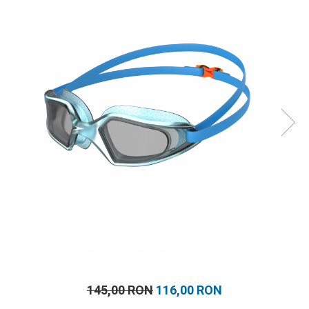
Prosoape
Accesorii inot
Genti si rucsacuri
Tricouri, pantaloni, bluze
Costume profesionale inot
145,00 RON
116,00 RON