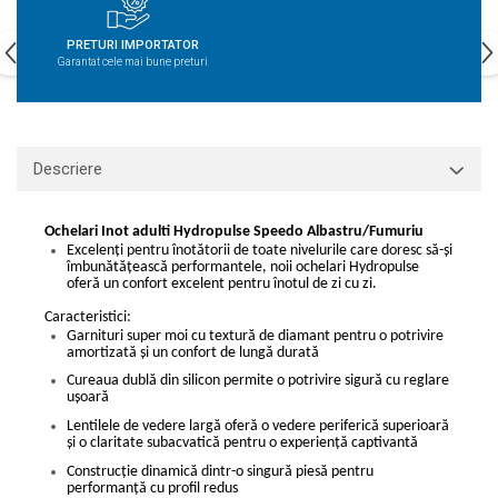
PRETURI IMPORTATOR
Garantat cele mai bune preturi
Descriere
Ochelari Inot adulti Hydropulse Speedo Albastru/Fumuriu
Excelenți pentru înotătorii de toate nivelurile care doresc să-și
îmbunătățească performantele, noii ochelari Hydropulse
oferă un confort excelent pentru înotul de zi cu zi.
Caracteristici:
Garnituri super moi cu textură de diamant pentru o potrivire
amortizată și un confort de lungă durată
Cureaua dublă din silicon permite o potrivire sigură cu reglare
ușoară
Lentilele de vedere largă oferă o vedere periferică superioară
și o claritate subacvatică pentru o experiență captivantă
Construcție dinamică dintr-o singură piesă pentru
performanță cu profil redus