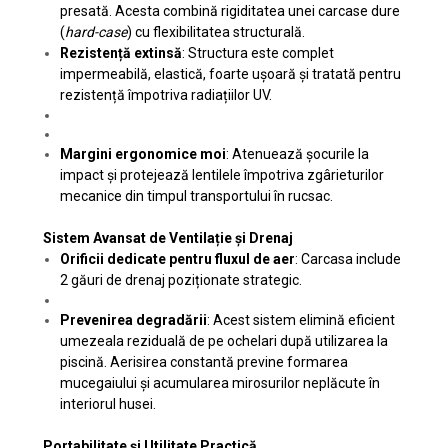
presată. Acesta combină rigiditatea unei carcase dure
(
hard-case
) cu flexibilitatea structurală.
Rezistență extinsă
: Structura este complet
impermeabilă, elastică, foarte ușoară și tratată pentru
rezistență împotriva radiațiilor UV.
Margini ergonomice moi
: Atenuează șocurile la
impact și protejează lentilele împotriva zgârieturilor
mecanice din timpul transportului în rucsac.
Sistem Avansat de Ventilație și Drenaj
Orificii dedicate pentru fluxul de aer
: Carcasa include
2 găuri de drenaj poziționate strategic.
Prevenirea degradării
: Acest sistem elimină eficient
umezeala reziduală de pe ochelari după utilizarea la
piscină. Aerisirea constantă previne formarea
mucegaiului și acumularea mirosurilor neplăcute în
interiorul husei.
Portabilitate și Utilitate Practică