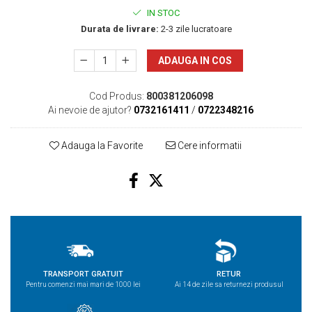
IN STOC
Durata de livrare:
2-3 zile lucratoare
ADAUGA IN COS
Cod Produs:
800381206098
Ai nevoie de ajutor?
0732161411
/
0722348216
Adauga la Favorite
Cere informatii
TRANSPORT GRATUIT
RETUR
Pentru comenzi mai mari de 1000 lei
Ai 14 de zile sa returnezi produsul