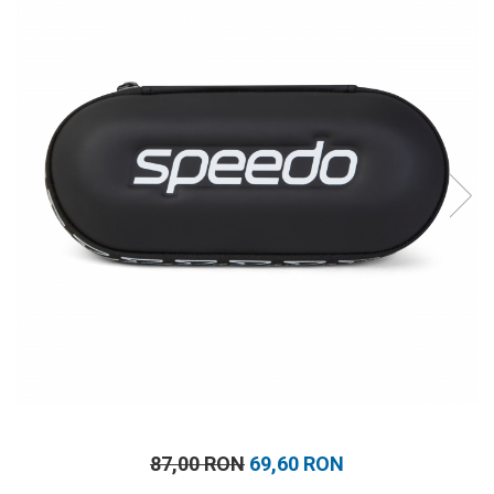
Prosoape
Accesorii inot
Genti si rucsacuri
Tricouri, pantaloni, bluze
Costume profesionale inot
87,00 RON
69,60 RON