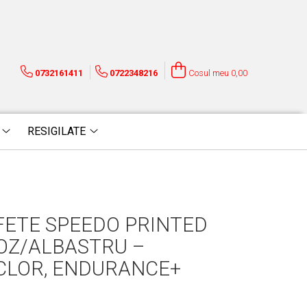
0732161411
0722348216
Cosul meu
0,00
RESIGILATE
FETE SPEEDO PRINTED
OZ/ALBASTRU –
 CLOR, ENDURANCE+