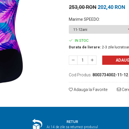
253,00 RON
202,40 RON
Marime SPEEDO
:
IN STOC
Durata de livrare:
2-3 zile lucratoa
ADAUG
Cod Produs:
8003734002-11-12
Adauga la Favorite
Cere
RETUR
Ai 14 de zile sa returnezi produsul