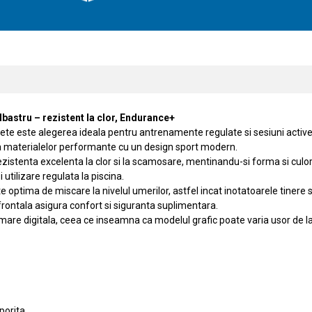
astru – rezistent la clor, Endurance+
 este alegerea ideala pentru antrenamente regulate si sesiuni active la
a materialelor performante cu un design sport modern.
istenta excelenta la clor si la scamosare, mentinandu-si forma si culoril
utilizare regulata la piscina.
 optima de miscare la nivelul umerilor, astfel incat inotatoarele tinere sa
frontala asigura confort si siguranta suplimentara.
mare digitala, ceea ce inseamna ca modelul grafic poate varia usor de la
porita