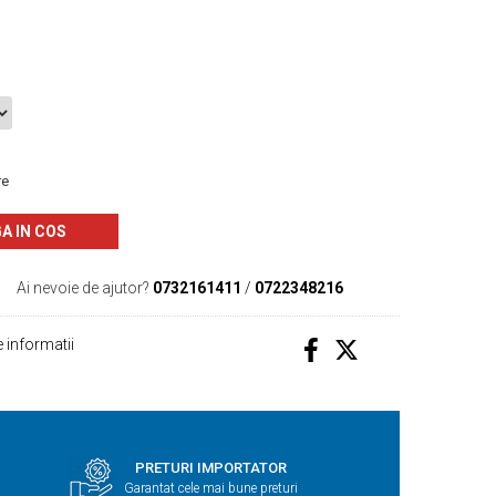
re
A IN COS
Ai nevoie de ajutor?
0732161411
/
0722348216
 informatii
PRETURI IMPORTATOR
Garantat cele mai bune preturi