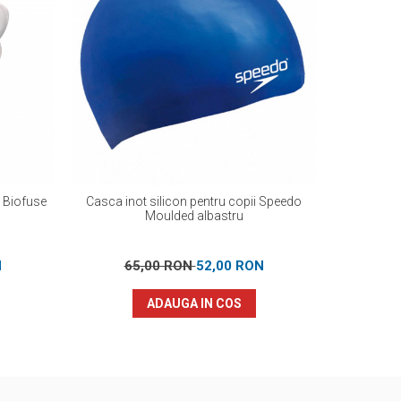
o Biofuse
Casca inot silicon pentru copii Speedo
Aripioa
Moulded albastru
N
65,00 RON
52,00 RON
5
ADAUGA IN COS