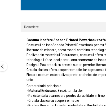
Descriere
Costum inot fete Speedo Printed Powerback roz/alb
Costumul de inot Speedo Printed Powerback pentru fete
libertate de miscare, acest model combina tehnologi
Realizat din materialul Endurance+, costumul ofera rez
tehnologie il face ideal pentru antrenamente de inot si 
Designul Powerback cu bretele subtiri permite libertate
Croiala clasica ofera acoperire medie, iar captuseala 
Fiecare costum este realizat printr-o tehnica de impri
unic.
Caracteristici principale
• Material Endurance+ rezistent la clor
• Rezistenta la scamosare pentru durabilitate in timp
• Croiala clasica cu acoperire medie
• Bretele Powerback pentru mobilitate si flexibilitate s