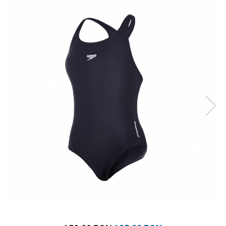
Prosoape
Accesorii inot
Genti si rucsacuri
Tricouri, pantaloni, bluze
Costume profesionale inot