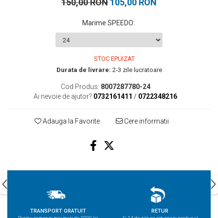
150,00 RON
105,00 RON
Marime SPEEDO
:
STOC EPUIZAT
Durata de livrare:
2-3 zile lucratoare
Cod Produs:
8007287780-24
Ai nevoie de ajutor?
0732161411
/
0722348216
Adauga la Favorite
Cere informatii
TRANSPORT GRATUIT
RETUR