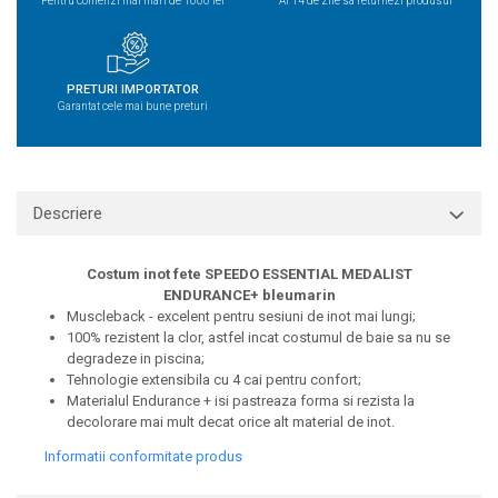
Pentru comenzi mai mari de 1000 lei
Ai 14 de zile sa returnezi produsul
PRETURI IMPORTATOR
Garantat cele mai bune preturi
Descriere
Costum inot fete SPEEDO ESSENTIAL MEDALIST
ENDURANCE+ bleumarin
Muscleback - excelent pentru sesiuni de inot mai lungi;
100% rezistent la clor, astfel incat costumul de baie sa nu se
degradeze in piscina;
Tehnologie extensibila cu 4 cai pentru confort;
Materialul Endurance + isi pastreaza forma si rezista la
decolorare mai mult decat orice alt material de inot.
Informatii conformitate produs