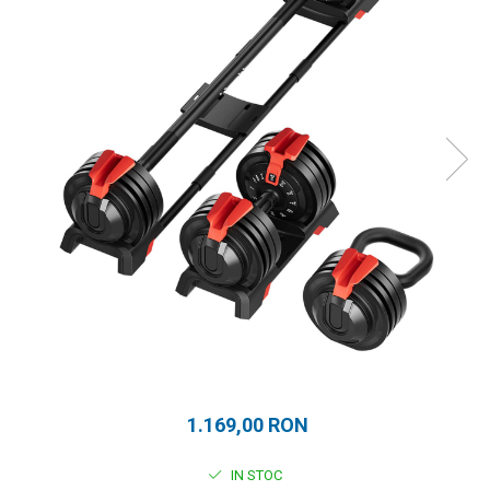
Prosoape
Accesorii inot
Genti si rucsacuri
Tricouri, pantaloni, bluze
Costume profesionale inot
1.169,00 RON
IN STOC