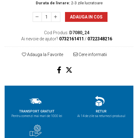
Durata de livrare:
2-3 zile lucratoare
ADAUGA IN COS
Cod Produs:
D7080_24
Ai nevoie de ajutor?
0732161411
/
0722348216
Adauga la Favorite
Cere informatii
TRANSPORT GRATUIT
RETUR
Pentru comenzi mai mari de 1000 lei
Ai 14 de zile sa returnezi produsul