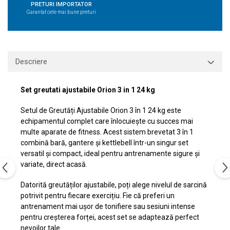
PRETURI IMPORTATOR
Garantat cele mai bune preturi
Descriere
Set greutati ajustabile Orion 3 in 1 24 kg
Setul de Greutăți Ajustabile Orion 3 în 1 24 kg este
echipamentul complet care înlocuiește cu succes mai
multe aparate de fitness. Acest sistem brevetat 3 în 1
combină bară, gantere și kettlebell într-un singur set
versatil și compact, ideal pentru antrenamente sigure și
variate, direct acasă.
Datorită greutăților ajustabile, poți alege nivelul de sarcină
potrivit pentru fiecare exercițiu. Fie că preferi un
antrenament mai ușor de tonifiere sau sesiuni intense
pentru creșterea forței, acest set se adaptează perfect
nevoilor tale.