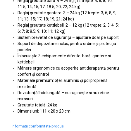
Reglaj greutate bară: 4 – 24 kg (12 trepte: 4; 6; 8; 10;
11.5; 14; 15; 17; 18.5; 20; 22; 24 kg)
Reglaj greutate gantere: 3 – 24 kg (12 trepte: 3; 6; 8; 9;
11; 13; 15; 17; 18; 19; 21; 24 kg)
Reglaj greutate kettlebell: 2 – 12 kg (12 trepte: 2; 3; 4; 5;
6; 7; 8; 8.5; 9; 10; 11; 12 kg)
Sistem brevetat de siguranță – ajustare doar pe suport
Suport de depozitare inclus, pentru ordine și protecția
podelei
Înlocuiește 3 echipamente diferite: bară, gantere și
kettlebell
Mânere ergonomice cu acoperire antiderapantă pentru
confort și control
Materiale premium: oțel, aluminiu și polipropilenă
rezistentă
Rezistență îndelungată – nu ruginește și nu reține
mirosuri
Greutate totală: 24 kg
Dimensiuni: 111 x 20 x 23 cm
Informatii conformitate produs