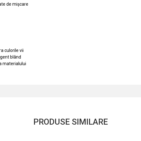
tate de mișcare
 culorile vii
rgent blând
a materialului
PRODUSE SIMILARE