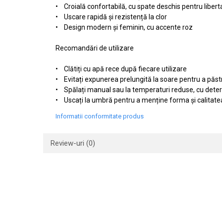
• Croială confortabilă, cu spate deschis pentru liber
• Uscare rapidă și rezistență la clor
• Design modern și feminin, cu accente roz
Recomandări de utilizare
• Clătiți cu apă rece după fiecare utilizare
• Evitați expunerea prelungită la soare pentru a păstra
• Spălați manual sau la temperaturi reduse, cu dete
• Uscați la umbră pentru a menține forma și calitate
Informatii conformitate produs
Review-uri
(0)