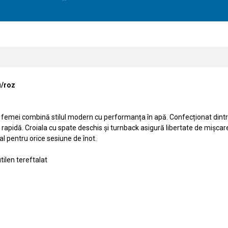
u/roz
mei combină stilul modern cu performanța în apă. Confecționat dintr-un 
re rapidă. Croiala cu spate deschis și turnback asigură libertate de mișc
al pentru orice sesiune de înot.
tilen tereftalat