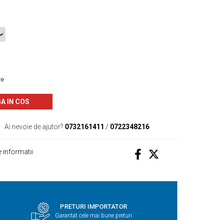
re
A IN COS
Ai nevoie de ajutor?
0732161411
/
0722348216
 informatii
PRETURI IMPORTATOR
Garantat cele mai bune preturi