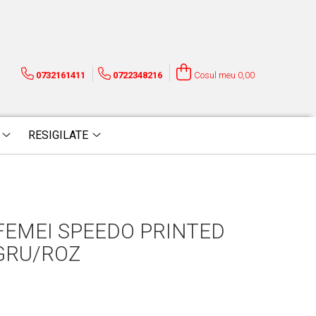
0732161411
0722348216
Cosul meu
0,00
RESIGILATE
FEMEI SPEEDO PRINTED
GRU/ROZ