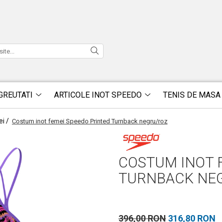
GREUTATI
ARTICOLE INOT SPEEDO
TENIS DE MASA
ei /
Costum inot femei Speedo Printed Turnback negru/roz
COSTUM INOT 
TURNBACK NE
396,00 RON
316,80 RON