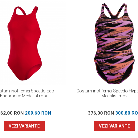
stum inot femei Speedo Eco
Costum inot femei Speedo Hy
Endurance Medalist rosu
Medalist mov
262,00 RON
209,60 RON
376,00 RON
300,80 R
VEZI VARIANTE
VEZI VARIANTE