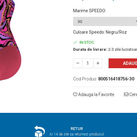
Marime SPEEDO
:
Culoare Speedo
:
Negru/Roz
IN STOC
Durata de livrare:
2-3 zile lucratoa
ADAUG
Cod Produs:
800516418756-30
Adauga la Favorite
Cere
RETUR
Ai 14 de zile sa returnezi produsul