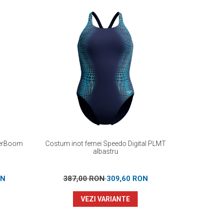
perBoom
Costum inot femei Speedo Digital PLMT
Costum i
albastru
ON
387,00 RON
309,60 RON
33
VEZI VARIANTE