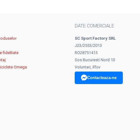
DATE COMERCIALE
roduselor
SC Sport Factory SRL
J23/2553/2013
 fidelitate
RO28751415
ntaj
Sos Bucuresti Nord 10
biciclete Omega
Voluntari, Ilfov
Contacteaza-ne