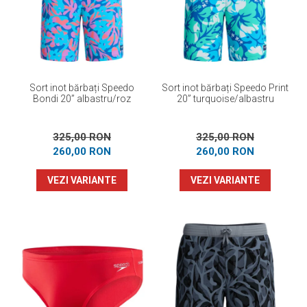
Prosoape
Accesorii inot
Genti si rucsacuri
Tricouri, pantaloni, bluze
Costume profesionale inot
Sort inot bărbați Speedo
Sort inot bărbați Speedo Print
Bondi 20” albastru/roz
20” turquoise/albastru
325,00 RON
325,00 RON
260,00 RON
260,00 RON
VEZI VARIANTE
VEZI VARIANTE