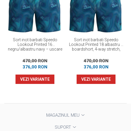
Sort inot barbati Speedo
Sort inot barbati Speedo
Lookout Printed 16
Lookout Printed 18 albastru –
negru/albastru navy – uscare
boardshort, 4-way stretch,
rapida, 4-way stretch
UPF 40+
470,00 RON
470,00 RON
376,00 RON
376,00 RON
VEZI VARIANTE
VEZI VARIANTE
MAGAZINUL MEU
SUPORT