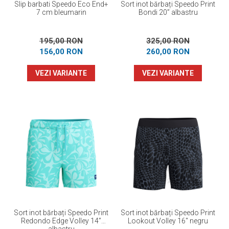
Slip barbati Speedo Eco End+
Sort inot bărbați Speedo Print
7 cm bleumarin
Bondi 20” albastru
195,00 RON
325,00 RON
156,00 RON
260,00 RON
VEZI VARIANTE
VEZI VARIANTE
Sort inot bărbați Speedo Print
Sort inot bărbați Speedo Print
Redondo Edge Volley 14”
Lookout Volley 16" negru