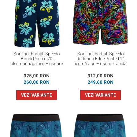
Sort inot barbati Speedo
Sort inot barbati Speedo
Bondi Printed 20
Redondo Edge Printed 14
bleumarin/galben – uscare
negru/rosu – uscare rapida,
rapida, 4-way stretch
4-way stretch
325,00 RON
312,00 RON
260,00 RON
249,60 RON
VEZI VARIANTE
VEZI VARIANTE