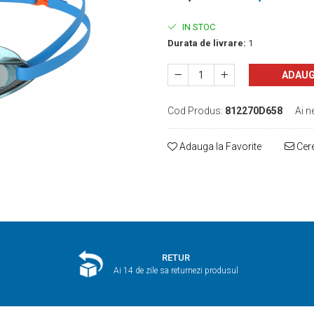
IN STOC
Durata de livrare:
1
ADAUG
Cod Produs:
812270D658
Ai n
Adauga la Favorite
Cere
RETUR
Ai 14 de zile sa returnezi produsul