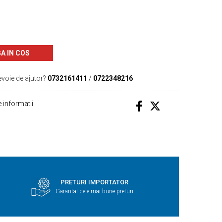
A IN COS
evoie de ajutor?
0732161411
/
0722348216
 informatii
PRETURI IMPORTATOR
Garantat cele mai bune preturi