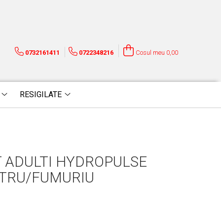
0732161411
0722348216
Cosul meu
0,00
RESIGILATE
T ADULTI HYDROPULSE
TRU/FUMURIU