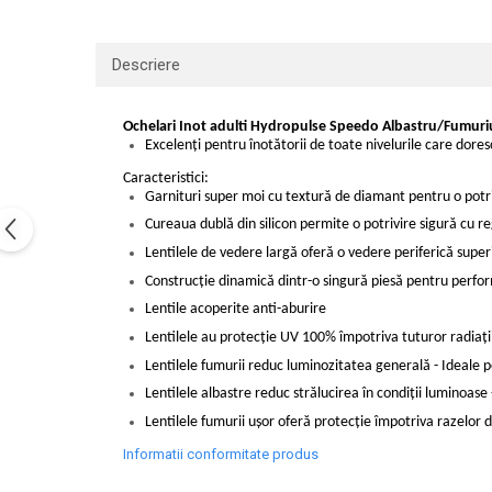
Descriere
Ochelari Inot adulti Hydropulse Speedo Albastru/Fumuri
Excelenți pentru înotătorii de toate nivelurile care dore
Caracteristici:
Garnituri super moi cu textură de diamant pentru o potri
Cureaua dublă din silicon permite o potrivire sigură cu r
Lentilele de vedere largă oferă o vedere periferică super
Construcție dinamică dintr-o singură piesă pentru perfor
Lentile acoperite anti-aburire
Lentilele au protecție UV 100% împotriva tuturor radiaț
Lentilele fumurii reduc luminozitatea generală - Ideale pen
Lentilele albastre reduc strălucirea în condiții luminoase - 
Lentilele fumurii ușor oferă protecție împotriva razelor di
Informatii conformitate produs