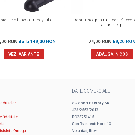
 bicicleta fitness Energy Fit alb
Dopuri inot pentru urechi Speed
albastru/gri
,00 RON
de la 149,00 RON
74,00 RON
59,20 RO
VEZI VARIANTE
ADAUGA IN COS
DATE COMERCIALE
roduselor
SC Sport Factory SRL
J23/2553/2013
 fidelitate
RO28751415
ntaj
Sos Bucuresti Nord 10
biciclete Omega
Voluntari, Ilfov