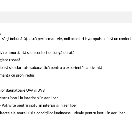
u
sc să-și îmbunătățească performantele, noii ochelari Hydropulse oferă un confort e
vire amortizată și un confort de lungă durată
eglare ușoară
ioară și o claritate subacvatică pentru o experiență captivantă
manță cu profil redus
iilor dăunătoare UVA și UVB
tru înotul în interior și în aer liber
Potrivite pentru înotul în interior și în aer liber
recte ale soarelui și a condițiilor luminoase - Ideale pentru înotul în aer liber