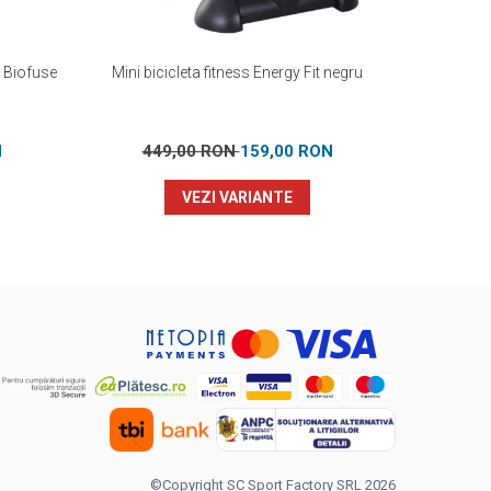
o Biofuse
Mini bicicleta fitness Energy Fit negru
Aparat mul
N
449,00 RON
159,00 RON
2.29
VEZI VARIANTE
©Copyright SC Sport Factory SRL 2026