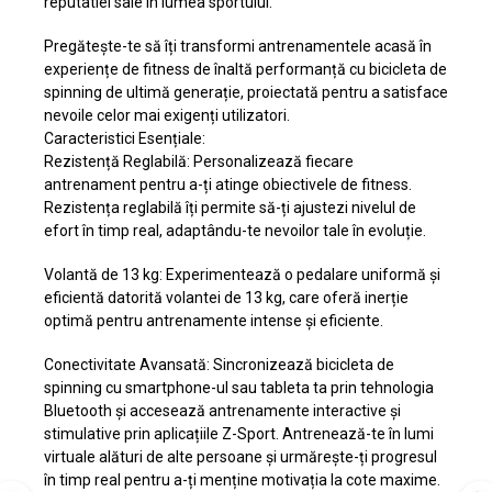
reputatiei sale in lumea sportului.
Pregătește-te să îți transformi antrenamentele acasă în
experiențe de fitness de înaltă performanță cu bicicleta de
spinning de ultimă generație, proiectată pentru a satisface
nevoile celor mai exigenți utilizatori.
Caracteristici Esențiale:
Rezistență Reglabilă: Personalizează fiecare
antrenament pentru a-ți atinge obiectivele de fitness.
Rezistența reglabilă îți permite să-ți ajustezi nivelul de
efort în timp real, adaptându-te nevoilor tale în evoluție.
Volantă de 13 kg: Experimentează o pedalare uniformă și
eficientă datorită volantei de 13 kg, care oferă inerție
optimă pentru antrenamente intense și eficiente.
Conectivitate Avansată: Sincronizează bicicleta de
spinning cu smartphone-ul sau tableta ta prin tehnologia
Bluetooth și accesează antrenamente interactive și
stimulative prin aplicațiile Z-Sport. Antrenează-te în lumi
virtuale alături de alte persoane și urmărește-ți progresul
în timp real pentru a-ți menține motivația la cote maxime.