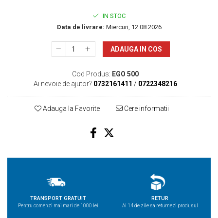
IN STOC
Data de livrare:
Miercuri, 12.08.2026
ADAUGA IN COS
Cod Produs:
EGO 500
Ai nevoie de ajutor?
0732161411
/
0722348216
Adauga la Favorite
Cere informatii
TRANSPORT GRATUIT
RETUR
Pentru comenzi mai mari de 1000 lei
Ai 14 de zile sa returnezi produsul