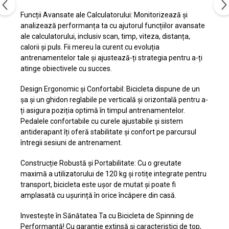
Funcții Avansate ale Calculatorului: Monitorizează și
analizează performanța ta cu ajutorul funcțiilor avansate
ale calculatorului, inclusiv scan, timp, viteza, distanța,
calorii și puls. Fii mereu la curent cu evoluția
antrenamentelor tale și ajustează-ți strategia pentru a-ți
atinge obiectivele cu succes.
Design Ergonomic și Confortabil: Bicicleta dispune de un
șa și un ghidon reglabile pe verticală și orizontală pentru a-
ți asigura poziția optimă în timpul antrenamentelor.
Pedalele confortabile cu curele ajustabile și sistem
antiderapant îți oferă stabilitate și confort pe parcursul
întregii sesiuni de antrenament.
Construcție Robustă și Portabilitate: Cu o greutate
maximă a utilizatorului de 120 kg și rotițe integrate pentru
transport, bicicleta este ușor de mutat și poate fi
amplasată cu ușurință în orice încăpere din casă.
Investește în Sănătatea Ta cu Bicicleta de Spinning de
Performanță! Cu garanție extinsă și caracteristici de top,