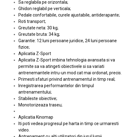
Sa reglabila pe orizontala;
Ghidon reglabil pe verticala;
Pedale confortabile, curele ajustabile, antiderapante;
Roti transport;
Greutate neta: 30 kg;
Greutate bruta: 34 kg;
Garantie: 12 luni persoane juridice, 24 luni persoane
fizice;
Aplicatia Z-Sport
Aplicatia Z-Sport imbina tehnologia avansata si va
permite sa va atingeti obiectivele si sa variati
antrenemantele intru-un mod cat mai ordonat, precis.
Primesti sfaturi privind antrenamentul in timp real;
Inregistrarea performantelor din timpul
antrenamentului;
Stabileste obiective;
Monotorizeaza traseu;
Aplicatia Kinomap
Iti poti vedea progresul pe harta in timp ce urmaresti
video.
Antrenament cu alti utilizatori din jurul lumii,