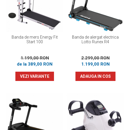
Prosoape
Accesorii inot
Genti si rucsacuri
Tricouri, pantaloni, bluze
Costume profesionale inot
Banda de mers Energy Fit
Banda de alergat electrica
Start 100
Lotto Runex R4
1.199,00 RON
2.299,00 RON
de la 389,00 RON
1.199,00 RON
VEZI VARIANTE
ADAUGA IN COS