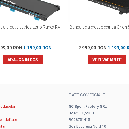
 alergat electrica Lotto Runex R4
Banda de alergat electrica Orion 
299,00 RON
1.199,00 RON
2.999,00 RON
1.199,00 
ADAUGA IN COS
VEZI VARIANTE
DATE COMERCIALE
roduselor
SC Sport Factory SRL
J23/2553/2013
 fidelitate
RO28751415
ntaj
Sos Bucuresti Nord 10