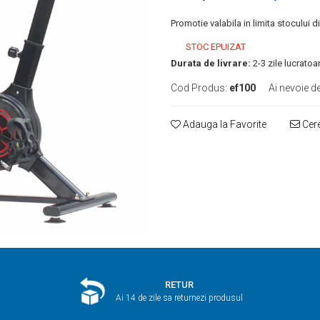
Promotie valabila in limita stocului d
STOC EPUIZAT
Durata de livrare:
2-3 zile lucratoa
Cod Produs:
ef100
Ai nevoie de
Adauga la Favorite
Cere
RETUR
Ai 14 de zile sa returnezi produsul