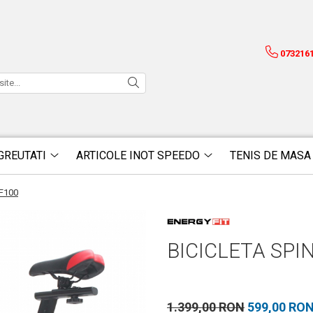
073216
GREUTATI
ARTICOLE INOT SPEEDO
TENIS DE MASA
EF100
BICICLETA SPI
1.399,00 RON
599,00 RO