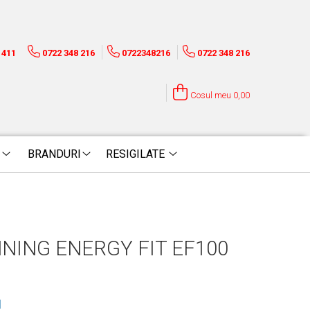
1411
0722 348 216
0722348216
0722 348 216
Cosul meu
0,00
BRANDURI
RESIGILATE
NNING ENERGY FIT EF100
N