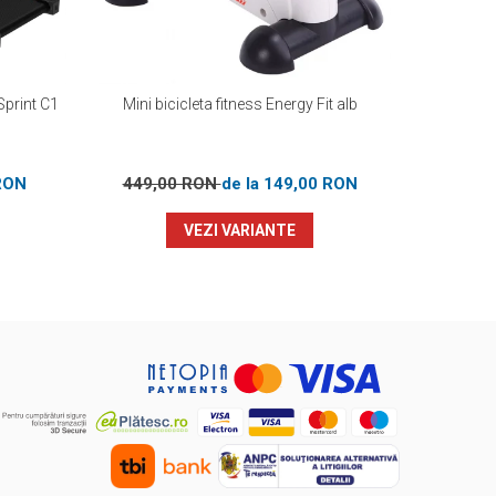
Sprint C1
Mini bicicleta fitness Energy Fit alb
Mini bici
RON
449,00 RON
de la 149,00 RON
44
VEZI VARIANTE