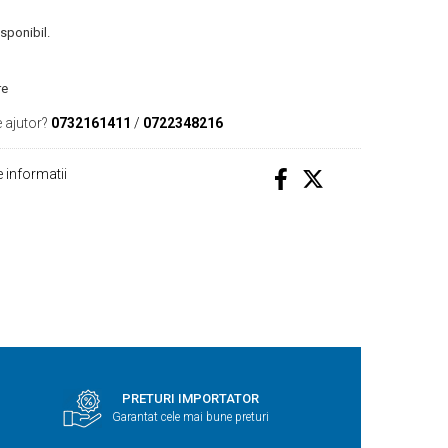
isponibil.
re
 ajutor?
0732161411
/
0722348216
 informatii
PRETURI IMPORTATOR
Garantat cele mai bune preturi