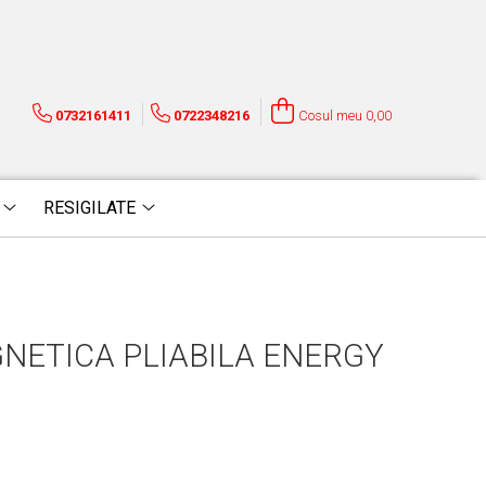
0732161411
0722348216
Cosul meu
0,00
RESIGILATE
GNETICA PLIABILA ENERGY