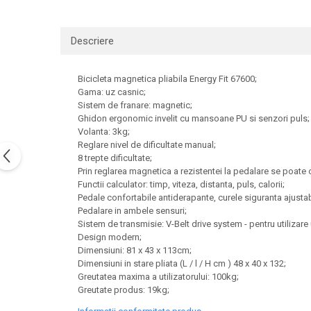
Descriere
Bicicleta magnetica pliabila Energy Fit 67600;
Gama: uz casnic;
Sistem de franare: magnetic;
Ghidon ergonomic invelit cu mansoane PU si senzori puls;
Volanta: 3kg;
Reglare nivel de dificultate manual;
8 trepte dificultate;
Prin reglarea magnetica a rezistentei la pedalare se poate o
Functii calculator: timp, viteza, distanta, puls, calorii;
Pedale confortabile antiderapante, curele siguranta ajustab
Pedalare in ambele sensuri;
Sistem de transmisie: V-Belt drive system - pentru utilizare 
Design modern;
Dimensiuni: 81 х 43 х 113cm;
Dimensiuni in stare pliata (L / l / H cm ) 48 х 40 х 132;
Greutatea maxima a utilizatorului: 100kg;
Greutate produs: 19kg;