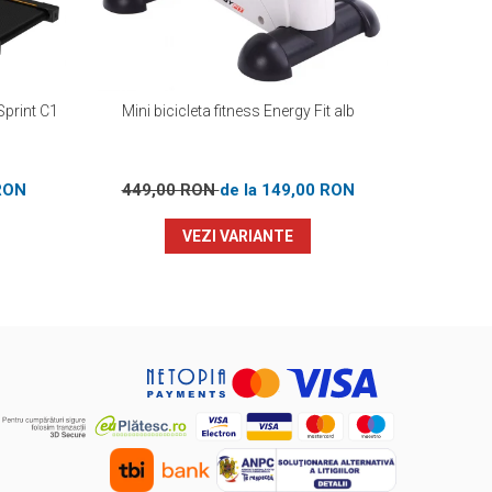
Sprint C1
Mini bicicleta fitness Energy Fit alb
Mini bici
RON
449,00 RON
de la 149,00 RON
44
VEZI VARIANTE