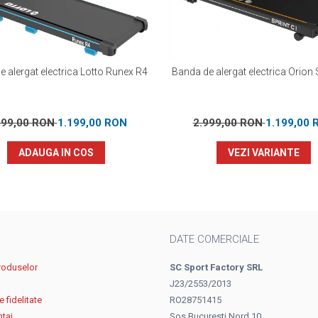
 alergat electrica Lotto Runex R4
Banda de alergat electrica Orion 
299,00 RON
1.199,00 RON
2.999,00 RON
1.199,00 
ADAUGA IN COS
VEZI VARIANTE
DATE COMERCIALE
roduselor
SC Sport Factory SRL
J23/2553/2013
 fidelitate
RO28751415
ntaj
Sos Bucuresti Nord 10