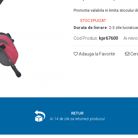
Promotie valabila in limita stocului d
STOC EPUIZAT
Durata de livrare:
2-3 zile lucratoa
Cod Produs:
kpr67600
Ai nevo
Adauga la Favorite
Cere
RETUR
Ai 14 de zile sa returnezi produsul