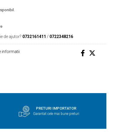
isponibil.
re
ie de ajutor?
0732161411
/
0722348216
 informatii
PRETURI IMPORTATOR
Garantat cele mai bune preturi