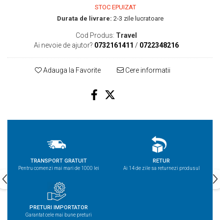
STOC EPUIZAT
Durata de livrare:
2-3 zile lucratoare
Cod Produs:
Travel
Ai nevoie de ajutor?
0732161411
/
0722348216
Adauga la Favorite
Cere informatii
TRANSPORT GRATUIT
RETUR
Pentru comenzi mai mari de 1000 lei
Ai 14 de zile sa returnezi produsul
PRETURI IMPORTATOR
Garantat cele mai bune preturi