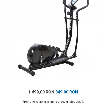
Prosoape
Accesorii inot
Genti si rucsacuri
Tricouri, pantaloni, bluze
Costume profesionale inot
1.699,00 RON
849,00 RON
Promotie valabila in limita stocului disponibil.