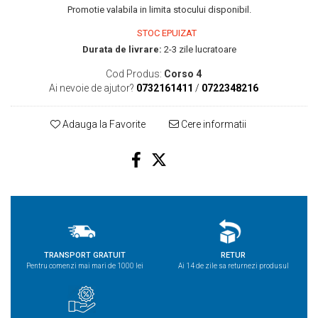
Promotie valabila in limita stocului disponibil.
STOC EPUIZAT
Durata de livrare:
2-3 zile lucratoare
Cod Produs:
Corso 4
Ai nevoie de ajutor?
0732161411
/
0722348216
Adauga la Favorite
Cere informatii
TRANSPORT GRATUIT
RETUR
Pentru comenzi mai mari de 1000 lei
Ai 14 de zile sa returnezi produsul