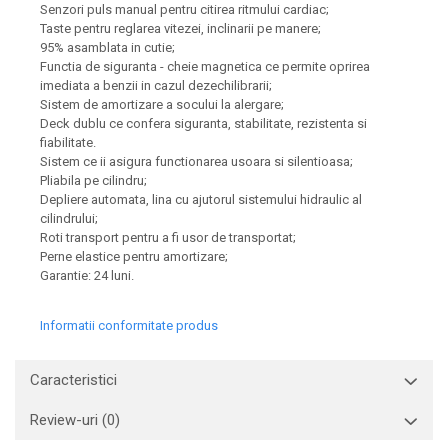
Senzori puls manual pentru citirea ritmului cardiac;
Taste pentru reglarea vitezei, inclinarii pe manere;
95% asamblata in cutie;
Functia de siguranta - cheie magnetica ce permite oprirea
imediata a benzii in cazul dezechilibrarii;
Sistem de amortizare a socului la alergare;
Deck dublu ce confera siguranta, stabilitate, rezistenta si
fiabilitate.
Sistem ce ii asigura functionarea usoara si silentioasa;
Pliabila pe cilindru;
Depliere automata, lina cu ajutorul sistemului hidraulic al
cilindrului;
Roti transport pentru a fi usor de transportat;
Perne elastice pentru amortizare;
Garantie: 24 luni.
Informatii conformitate produs
Caracteristici
Review-uri
(0)