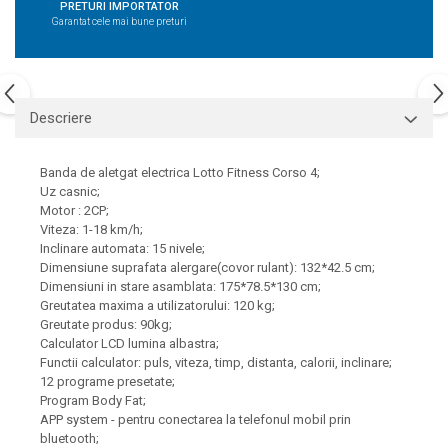
PRETURI IMPORTATOR
Garantat cele mai bune preturi
Descriere
Banda de aletgat electrica Lotto Fitness Corso 4;
Uz casnic;
Motor : 2CP;
Viteza: 1-18 km/h;
Inclinare automata: 15 nivele;
Dimensiune suprafata alergare(covor rulant): 132*42.5 cm;
Dimensiuni in stare asamblata: 175*78.5*130 cm;
Greutatea maxima a utilizatorului: 120 kg;
Greutate produs: 90kg;
Calculator LCD lumina albastra;
Functii calculator: puls, viteza, timp, distanta, calorii, inclinare;
12 programe presetate;
Program Body Fat;
APP system - pentru conectarea la telefonul mobil prin
bluetooth;