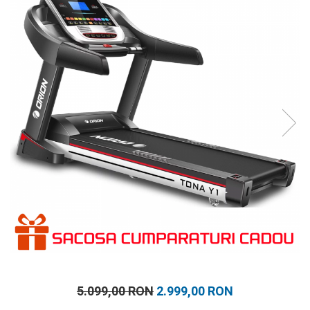
Prosoape
Accesorii inot
Genti si rucsacuri
Tricouri, pantaloni, bluze
Costume profesionale inot
5.099,00 RON
2.999,00 RON