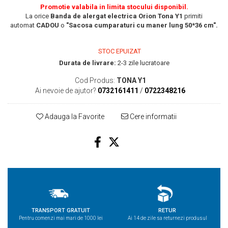
Promotie valabila in limita stocului disponibil.
La orice
Banda de alergat electrica Orion Tona Y1
primiti
automat
CADOU
o
"Sacosa cumparaturi cu maner lung 50*36 cm".
STOC EPUIZAT
Durata de livrare:
2-3 zile lucratoare
Cod Produs:
TONA Y1
Ai nevoie de ajutor?
0732161411
/
0722348216
Adauga la Favorite
Cere informatii
TRANSPORT GRATUIT
RETUR
Pentru comenzi mai mari de 1000 lei
Ai 14 de zile sa returnezi produsul