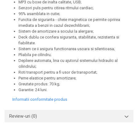
MP3 cu boxe de inalta calitate, USB;
Senzori puls pentru citirea ritmului cardiac;
95% asamblata in cutie;
Functia de siguranta - cheie magnetica ce permite oprirea
imediata a benzii in cazul dezechilibrarii;
Sistem de amortizare a socului la alergare;
Deck dublu ce confera siguranta, stabilitate, rezistenta si
fiabilitate.
Sistem ce ii asigura functionarea usoara si silentioasa;
Pliabila pe cilindru;
Depliere automata, lina cu ajutorul sistemului hidraulic al
cilindrului;
Roti transport pentru a fi usor de transportat;
Perne elastice pentru amortizare;
Greutate produs: 70 kg;
Garantie: 24 luni.
Informatii conformitate produs
Review-uri
(0)