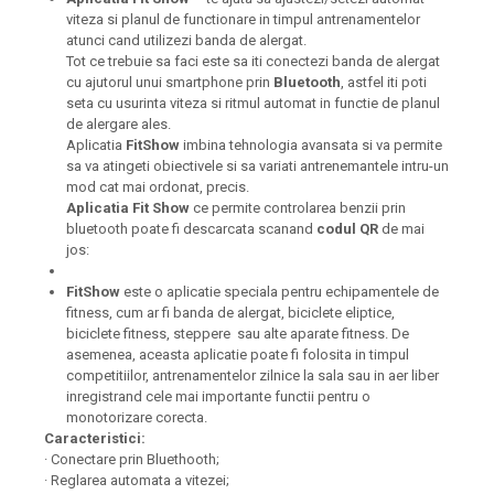
viteza si planul de functionare in timpul antrenamentelor
atunci cand utilizezi banda de alergat.
Tot ce trebuie sa faci este sa iti conectezi banda de alergat
cu ajutorul unui smartphone prin
Bluetooth
, astfel iti poti
seta cu usurinta viteza si ritmul automat in functie de planul
de alergare ales.
Aplicatia
FitShow
imbina tehnologia avansata si va permite
sa va atingeti obiectivele si sa variati antrenemantele intru-un
mod cat mai ordonat, precis.
Aplicatia Fit Show
ce permite controlarea benzii prin
bluetooth poate fi descarcata scanand
codul QR
de mai
jos:
FitShow
este o aplicatie speciala pentru echipamentele de
fitness, cum ar fi banda de alergat, biciclete eliptice,
biciclete fitness, steppere sau alte aparate fitness. De
asemenea, aceasta aplicatie poate fi folosita in timpul
competitiilor, antrenamentelor zilnice la sala sau in aer liber
inregistrand cele mai importante functii pentru o
monotorizare corecta.
Caracteristici:
· Conectare prin Bluethooth;
· Reglarea automata a vitezei;