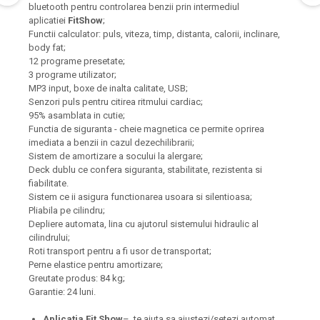
bluetooth pentru controlarea benzii prin intermediul
aplicatiei
FitShow
;
Functii calculator: puls, viteza, timp, distanta, calorii, inclinare,
body fat;
12 programe presetate;
3 programe utilizator;
MP3 input, boxe de inalta calitate, USB;
Senzori puls pentru citirea ritmului cardiac;
95% asamblata in cutie;
Functia de siguranta - cheie magnetica ce permite oprirea
imediata a benzii in cazul dezechilibrarii;
Sistem de amortizare a socului la alergare;
Deck dublu ce confera siguranta, stabilitate, rezistenta si
fiabilitate.
Sistem ce ii asigura functionarea usoara si silentioasa;
Pliabila pe cilindru;
Depliere automata, lina cu ajutorul sistemului hidraulic al
cilindrului;
Roti transport pentru a fi usor de transportat;
Perne elastice pentru amortizare;
Greutate produs: 84 kg;
Garantie: 24 luni.
Aplicatia Fit Show
– te ajuta sa ajustezi/setezi automat