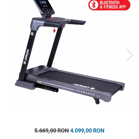
Prosoape
Accesorii inot
Genti si rucsacuri
Tricouri, pantaloni, bluze
Costume profesionale inot
5.669,00 RON
4.099,00 RON