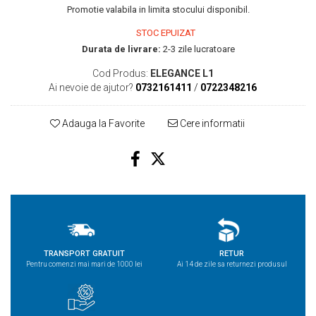
Promotie valabila in limita stocului disponibil.
STOC EPUIZAT
Durata de livrare:
2-3 zile lucratoare
Cod Produs:
ELEGANCE L1
Ai nevoie de ajutor?
0732161411
/
0722348216
Adauga la Favorite
Cere informatii
TRANSPORT GRATUIT
RETUR
Pentru comenzi mai mari de 1000 lei
Ai 14 de zile sa returnezi produsul