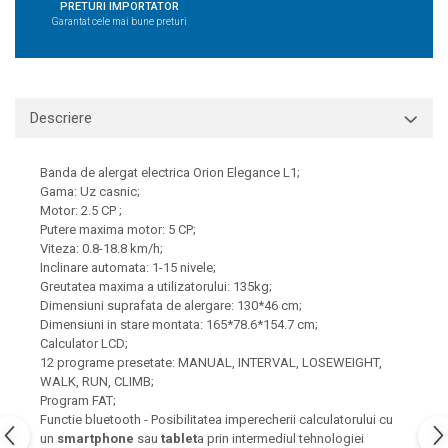
PRETURI IMPORTATOR
Garantat cele mai bune preturi
Descriere
Banda de alergat electrica Orion Elegance L1;
Gama: Uz casnic;
Motor: 2.5 CP ;
Putere maxima motor: 5 CP;
Viteza: 0.8-18.8 km/h;
Inclinare automata: 1-15 nivele;
Greutatea maxima a utilizatorului: 135kg;
Dimensiuni suprafata de alergare: 130*46 cm;
Dimensiuni in stare montata: 165*78.6*154.7 cm;
Calculator LCD;
12 programe presetate: MANUAL, INTERVAL, LOSEWEIGHT,
WALK, RUN, CLIMB;
Program FAT;
Functie bluetooth - Posibilitatea imperecherii calculatorului cu
un
smartphone
sau
tablet
a prin intermediul tehnologiei