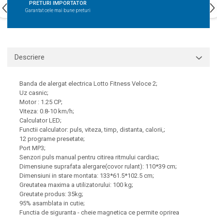
PRETURI IMPORTATOR
Garantat cele mai bune preturi
Descriere
Banda de alergat electrica Lotto Fitness Veloce 2;
Uz casnic;
Motor : 1.25 CP;
Viteza: 0.8-10 km/h;
Calculator LED;
Functii calculator: puls, viteza, timp, distanta, calorii,;
12 programe presetate;
Port MP3;
Senzori puls manual pentru citirea ritmului cardiac;
Dimensiune suprafata alergare(covor rulant): 110*39 cm;
Dimensiuni in stare montata: 133*61.5*102.5 cm;
Greutatea maxima a utilizatorului: 100 kg;
Greutate produs: 35kg;
95% asamblata in cutie;
Functia de siguranta - cheie magnetica ce permite oprirea