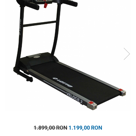
Prosoape
Accesorii inot
Genti si rucsacuri
Tricouri, pantaloni, bluze
Costume profesionale inot
1.899,00 RON
1.199,00 RON