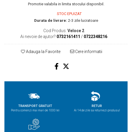
Promotie valabila in limita stocului disponibil.
STOC EPUIZAT
Durata de livrare:
2-3 zile lucratoare
Cod Produs:
Veloce 2
Ai nevoie de ajutor?
0732161411
/
0722348216
Adauga la Favorite
Cere informatii
TRANSPORT GRATUIT
RETUR
Pentru comenzi mai mari de 1000 lei
Ai 14 de zile sa returnezi produsul