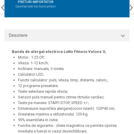
PRETURI IMPORTATOR
Garantat cele mai bune preturi
Descriere
Banda de alergat electrica Lotto Fitness Veloce 3;
Motor : 1.25 CP;
Viteza: 1-12 km/h;
Inclinare: manuala, 3 nivele;
Calculator LED;
Functii calculator: puls, viteza, timp, distanta, calorii,;
12 programe presetate;
Taste selectare rapida viteza;
Senzori puls manual pentru citirea ritmului cardiac;
Taste pe manere: START/STOP, SPEED +/-;
Dimensiune suprafata alergare(covor rulant): 120*40 cm;
Greutatea maxima a utilizatorului: 120 kg;
95% asamblata in cutie;
Functia de siguranta - cheie magnetica ce permite oprirea
imediata a benzii in cazul dezechilibrarii;