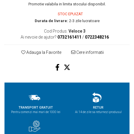
Promotie valabila in limita stocului disponibil.
STOC EPUIZAT
Durata de livrare:
2-3 zile lucratoare
Cod Produs:
Veloce 3
Ai nevoie de ajutor?
0732161411
/
0722348216
Adauga la Favorite
Cere informatii
TRANSPORT GRATUIT
RETUR
Pentru comenzi mai mari de 1000 lei
Ai 14 de zile sa returnezi produsul