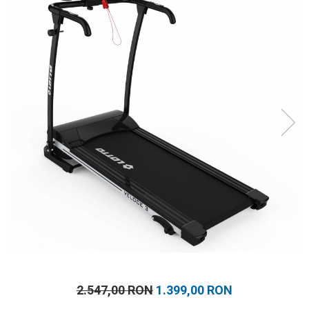
Prosoape
Accesorii inot
Genti si rucsacuri
Tricouri, pantaloni, bluze
Costume profesionale inot
2.547,00 RON
1.399,00 RON