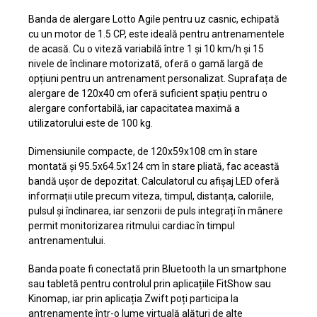
Banda de alergare Lotto Agile pentru uz casnic, echipată
cu un motor de 1.5 CP, este ideală pentru antrenamentele
de acasă. Cu o viteză variabilă între 1 și 10 km/h și 15
nivele de înclinare motorizată, oferă o gamă largă de
opțiuni pentru un antrenament personalizat. Suprafața de
alergare de 120x40 cm oferă suficient spațiu pentru o
alergare confortabilă, iar capacitatea maximă a
utilizatorului este de 100 kg.
Dimensiunile compacte, de 120x59x108 cm în stare
montată și 95.5x64.5x124 cm în stare pliată, fac această
bandă ușor de depozitat. Calculatorul cu afișaj LED oferă
informații utile precum viteza, timpul, distanța, caloriile,
pulsul și înclinarea, iar senzorii de puls integrați în mânere
permit monitorizarea ritmului cardiac în timpul
antrenamentului.
Banda poate fi conectată prin Bluetooth la un smartphone
sau tabletă pentru controlul prin aplicațiile FitShow sau
Kinomap, iar prin aplicația Zwift poți participa la
antrenamente într-o lume virtuală alături de alte