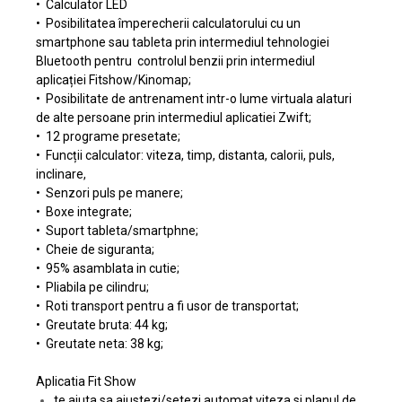
• Calculator LED
• Posibilitatea împerecherii calculatorului cu un
smartphone sau tableta prin intermediul tehnologiei
Bluetooth pentru controlul benzii prin intermediul
aplicației Fitshow/Kinomap;
• Posibilitate de antrenament intr-o lume virtuala alaturi
de alte persoane prin intermediul aplicatiei Zwift;
• 12 programe presetate;
• Funcții calculator: viteza, timp, distanta, calorii, puls,
inclinare,
• Senzori puls pe manere;
• Boxe integrate;
• Suport tableta/smartphne;
• Cheie de siguranta;
• 95% asamblata in cutie;
• Pliabila pe cilindru;
• Roti transport pentru a fi usor de transportat;
• Greutate bruta: 44 kg;
• Greutate neta: 38 kg;
Aplicatia Fit Show
te ajuta sa ajustezi/setezi automat viteza si planul de