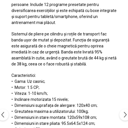
persoane. Include 12 programe presetate pentru
diversificarea exercițiilor și este echipată cu boxe integrate
și suport pentru tabletă/smartphone, oferind un
antrenament mai plăcut.
Sistemul de pliere pe cilindru și roțile de transport fac
banda ușor de mutat și depozitat. Funcția de siguranță
este asigurată de o cheie magnetică pentru oprirea
imediată în caz de urgență. Banda este livrată 95%
asamblată în cutie, având o greutate brută de 44 kg și netă
de 38 kg, ceea ce o face robustă și stabilă.
Caracteristici:
• Gama: Uz casnic;
• Motor: 1.5 CP;
• Viteza: 1-10 km/h;
• Inclinare motorizata 15 nivele;
• Dimensiuni suprafața de alergare: 120x40 cm;
• Greutatea maxima a utilizatorului: 100kg;
• Dimensiuni in stare montata: 120x59x108 cm;
• Dimensiuni in stare pliata: 95.5x64.5x124 cm;