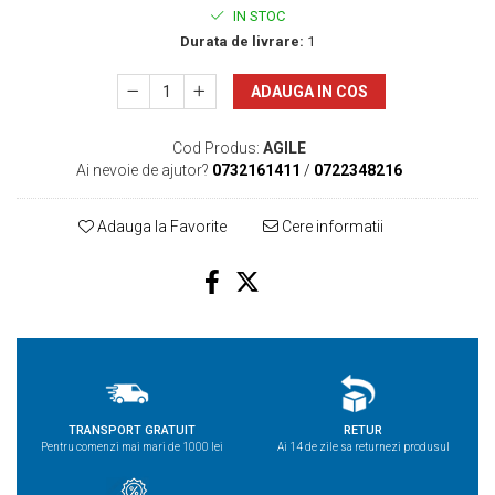
IN STOC
Durata de livrare:
1
ADAUGA IN COS
Cod Produs:
AGILE
Ai nevoie de ajutor?
0732161411
/
0722348216
Adauga la Favorite
Cere informatii
TRANSPORT GRATUIT
RETUR
Pentru comenzi mai mari de 1000 lei
Ai 14 de zile sa returnezi produsul