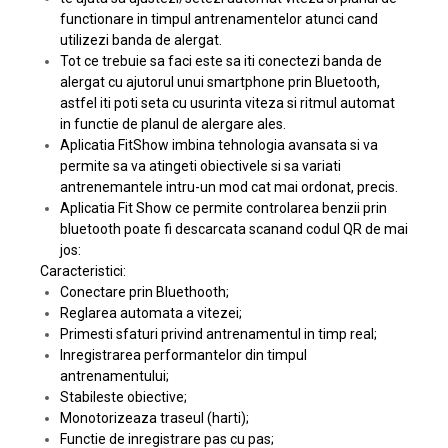
functionare in timpul antrenamentelor atunci cand
utilizezi banda de alergat.
Tot ce trebuie sa faci este sa iti conectezi banda de
alergat cu ajutorul unui smartphone prin Bluetooth,
astfel iti poti seta cu usurinta viteza si ritmul automat
in functie de planul de alergare ales.
Aplicatia FitShow imbina tehnologia avansata si va
permite sa va atingeti obiectivele si sa variati
antrenemantele intru-un mod cat mai ordonat, precis.
Aplicatia Fit Show ce permite controlarea benzii prin
bluetooth poate fi descarcata scanand codul QR de mai
jos:
Caracteristici:
Conectare prin Bluethooth;
Reglarea automata a vitezei;
Primesti sfaturi privind antrenamentul in timp real;
Inregistrarea performantelor din timpul
antrenamentului;
Stabileste obiective;
Monotorizeaza traseul (harti);
Functie de inregistrare pas cu pas;