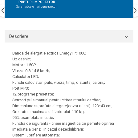
PRETURI IMPORTATOR
Garantat cele mai bune preturi
Descriere
Banda de alergat electrica Energy Fit1000;
Uz casnic;
Motor : 1.5CP;
Viteza: 0.8-14.8 km/h;
Calculator LED;
Functii calculator: puls, viteza, timp, distanta, calorii,;
Port MP3;
12 programe presetate;
Senzori puls manual pentru citirea ritmului cardiac;
Dimensiune suprafata alergare(covor rulant): 123*43 cm;
Greutatea maxima a utilizatorului: 110 kg;
95% asamblata in cutie;
Functia de siguranta - cheie magnetica ce permite oprirea
imediata a benzii in cazul dezechilibrarii;
Sistem lubrifiere automata;