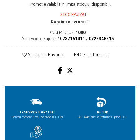
Promotie valabila in limita stocului disponibil.
STOC EPUIZAT
Durata de livrare:
1
Cod Produs:
1000
Ai nevoie de ajutor?
0732161411
/
0722348216
Adauga la Favorite
Cere informatii
TRANSPORT GRATUIT
RETUR
Pentru comenzi mai mari de 1000 lei
Ai 14 de zile sa returnezi produsul