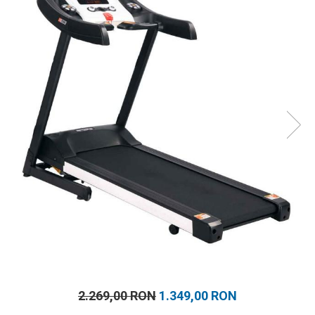
Prosoape
Accesorii inot
Genti si rucsacuri
Tricouri, pantaloni, bluze
Costume profesionale inot
2.269,00 RON
1.349,00 RON