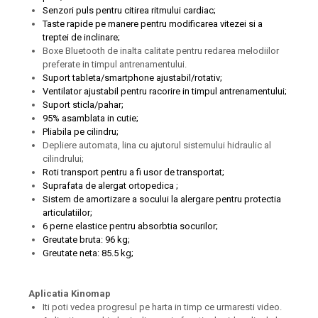
Senzori puls pentru citirea ritmului cardiac;
Taste rapide pe manere pentru modificarea vitezei si a
treptei de inclinare;
Boxe Bluetooth de inalta calitate pentru redarea melodiilor
preferate in timpul antrenamentului.
Suport tableta/smartphone ajustabil/rotativ;
Ventilator ajustabil pentru racorire in timpul antrenamentului;
Suport sticla/pahar;
95% asamblata in cutie;
Pliabila pe cilindru;
Depliere automata, lina cu ajutorul sistemului hidraulic al
cilindrului;
Roti transport pentru a fi usor de transportat;
Suprafata de alergat ortopedica ;
Sistem de amortizare a socului la alergare pentru protectia
articulatiilor;
6 perne elastice pentru absorbtia socurilor;
Greutate bruta: 96 kg;
Greutate neta: 85.5 kg;
Aplicatia Kinomap
Iti poti vedea progresul pe harta in timp ce urmaresti video.