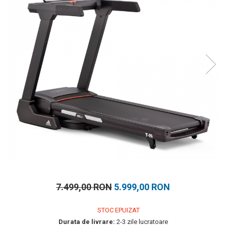
Prosoape
Accesorii inot
Genti si rucsacuri
Tricouri, pantaloni, bluze
Costume profesionale inot
7.499,00 RON
5.999,00 RON
STOC EPUIZAT
Durata de livrare:
2-3 zile lucratoare