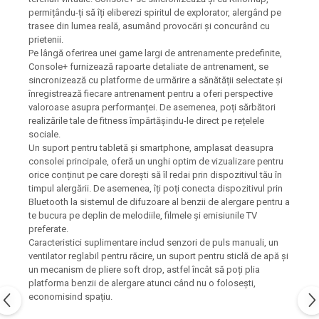
permițându-ți să îți eliberezi spiritul de explorator, alergând pe
trasee din lumea reală, asumând provocări și concurând cu
prietenii.
Pe lângă oferirea unei game largi de antrenamente predefinite,
Console+ furnizează rapoarte detaliate de antrenament, se
sincronizează cu platforme de urmărire a sănătății selectate și
înregistrează fiecare antrenament pentru a oferi perspective
valoroase asupra performanței. De asemenea, poți sărbători
realizările tale de fitness împărtășindu-le direct pe rețelele
sociale.
Un suport pentru tabletă și smartphone, amplasat deasupra
consolei principale, oferă un unghi optim de vizualizare pentru
orice conținut pe care dorești să îl redai prin dispozitivul tău în
timpul alergării. De asemenea, îți poți conecta dispozitivul prin
Bluetooth la sistemul de difuzoare al benzii de alergare pentru a
te bucura pe deplin de melodiile, filmele și emisiunile TV
preferate.
Caracteristici suplimentare includ senzori de puls manuali, un
ventilator reglabil pentru răcire, un suport pentru sticlă de apă și
un mecanism de pliere soft drop, astfel încât să poți plia
platforma benzii de alergare atunci când nu o folosești,
economisind spațiu.