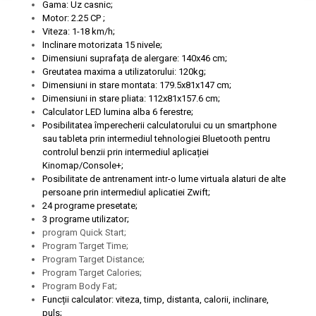
Gama: Uz casnic;
Motor: 2.25 CP ;
Viteza: 1-18 km/h;
Inclinare motorizata 15 nivele;
Dimensiuni suprafața de alergare: 140x46 cm;
Greutatea maxima a utilizatorului: 120kg;
Dimensiuni in stare montata: 179.5x81x147 cm;
Dimensiuni in stare pliata: 112x81x157.6 cm;
Calculator LED lumina alba 6 ferestre;
Posibilitatea împerecherii calculatorului cu un smartphone
sau tableta prin intermediul tehnologiei Bluetooth pentru
controlul benzii prin intermediul aplicației
Kinomap/Console+;
Posibilitate de antrenament intr-o lume virtuala alaturi de alte
persoane prin intermediul aplicatiei Zwift;
24 programe presetate;
3 programe utilizator;
program Quick Start;
Program Target Time;
Program Target Distance;
Program Target Calories;
Program Body Fat;
Funcții calculator: viteza, timp, distanta, calorii, inclinare,
puls;