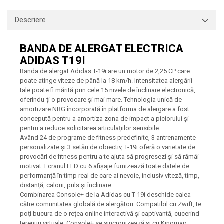
Descriere
BANDA DE ALERGAT ELECTRICA
ADIDAS T19I
Banda de alergat Adidas T-19i are un motor de 2,25 CP care
poate atinge viteze de până la 18 km/h. Intensitatea alergării
tale poate fi mărită prin cele 15 nivele de înclinare electronică,
oferindu-ți o provocare și mai mare. Tehnologia unică de
amortizare NRG încorporată în platforma de alergare a fost
concepută pentru a amortiza zona de impact a piciorului și
pentru a reduce solicitarea articulațiilor sensibile.
Având 24 de programe de fitness predefinite, 3 antrenamente
personalizate și 3 setări de obiectiv, T-19i oferă o varietate de
provocări de fitness pentru a te ajuta să progresezi și să rămâi
motivat. Ecranul LED cu 6 afișaje furnizează toate datele de
performanță în timp real de care ai nevoie, inclusiv viteză, timp,
distanță, calorii, puls și înclinare.
Combinarea Console+ de la Adidas cu T-19i deschide calea
către comunitatea globală de alergători. Compatibil cu Zwift, te
poți bucura de o rețea online interactivă și captivantă, cucerind
terenuri virtuale. Console+ se sincronizează și cu Kinomap,