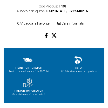
Cod Produs:
T19I
Ai nevoie de ajutor?
0732161411
/
0722348216
Adauga la Favorite
Cere informatii
TRANSPORT GRATUIT
RETUR
Pentru comenzi mai mari de 1000 lei
Ai 14 de zile sa returnezi produsul
PRETURI IMPORTATOR
Garantat cele mai bune preturi