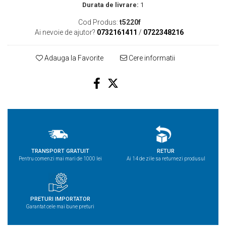
Durata de livrare:
1
Cod Produs:
t5220f
Ai nevoie de ajutor?
0732161411
/
0722348216
Adauga la Favorite
Cere informatii
TRANSPORT GRATUIT
RETUR
Pentru comenzi mai mari de 1000 lei
Ai 14 de zile sa returnezi produsul
PRETURI IMPORTATOR
Garantat cele mai bune preturi