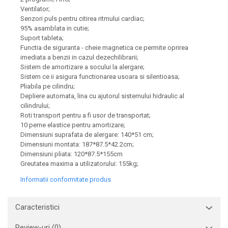
Ventilator;
Senzori puls pentru citirea ritmului cardiac;
95% asamblata in cutie;
Suport tableta;
Functia de siguranta - cheie magnetica ce permite oprirea
imediata a benzii in cazul dezechilibrarii;
Sistem de amortizare a socului la alergare;
Sistem ce ii asigura functionarea usoara si silentioasa;
Pliabila pe cilindru;
Depliere automata, lina cu ajutorul sistemului hidraulic al
cilindrului;
Roti transport pentru a fi usor de transportat;
10 perne elastice pentru amortizare;
Dimensiuni suprafata de alergare: 140*51 cm;
Dimensiuni montata: 187*87.5*42.2cm;
Dimensiuni pliata: 120*87.5*155cm
Greutatea maxima a utilizatorului: 155kg;
Informatii conformitate produs
Caracteristici
Review-uri
(0)