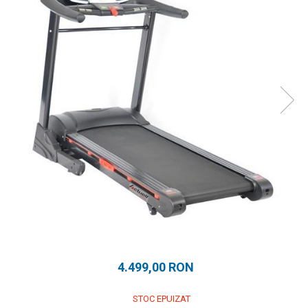
Prosoape
Accesorii inot
Genti si rucsacuri
Tricouri, pantaloni, bluze
Costume profesionale inot
4.499,00 RON
STOC EPUIZAT