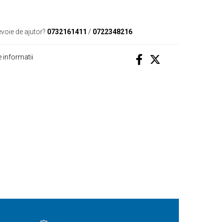
evoie de ajutor?
0732161411
/
0722348216
 informatii