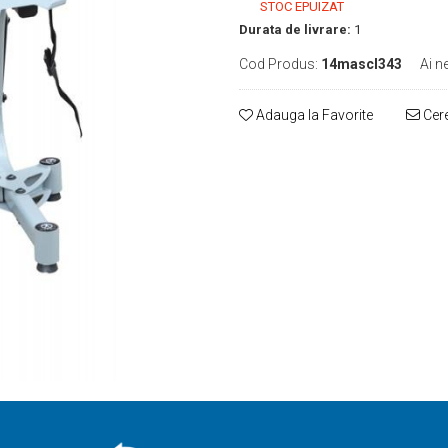
STOC EPUIZAT
Durata de livrare:
1
Cod Produs:
14mascl343
Ai n
Adauga la Favorite
Cere