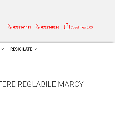
0732161411
0722348216
Cosul meu
0,00
RESIGILATE
TERE REGLABILE MARCY