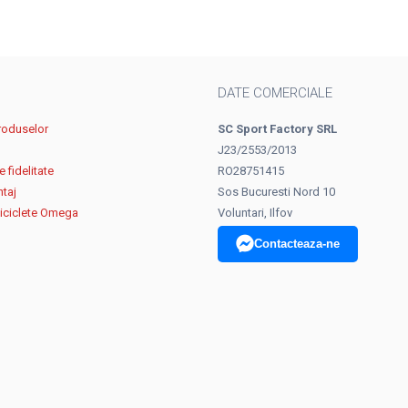
DATE COMERCIALE
roduselor
SC Sport Factory SRL
J23/2553/2013
 fidelitate
RO28751415
ntaj
Sos Bucuresti Nord 10
biciclete Omega
Voluntari, Ilfov
Contacteaza-ne