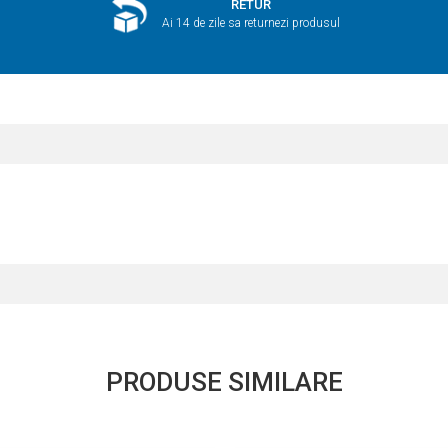
RETUR
Ai 14 de zile sa returnezi produsul
PRODUSE SIMILARE