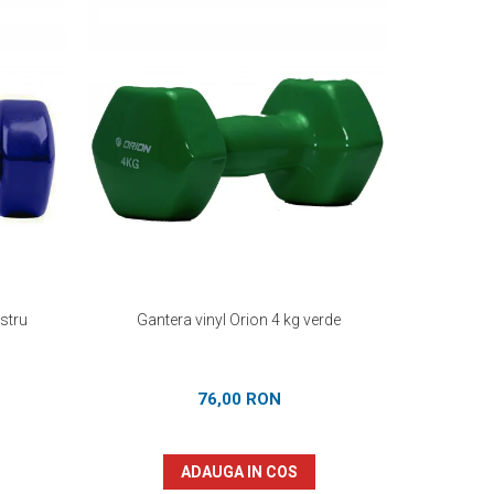
astru
Gantera vinyl Orion 4 kg verde
Gan
76,00 RON
ADAUGA IN COS