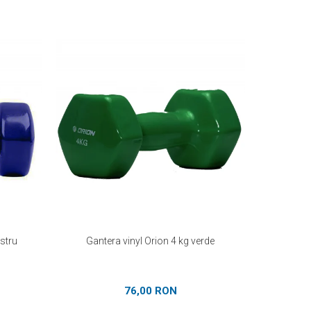
astru
Gantera vinyl Orion 4 kg verde
Gan
76,00 RON