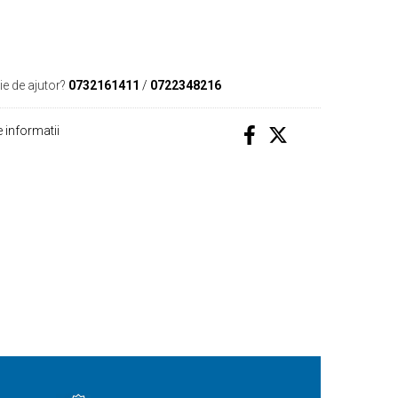
ie de ajutor?
0732161411
/
0722348216
 informatii