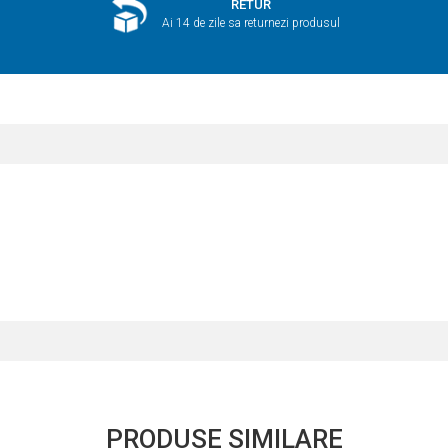
RETUR
Ai 14 de zile sa returnezi produsul
PRODUSE SIMILARE