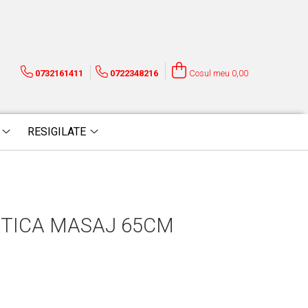
0732161411
0722348216
Cosul meu
0,00
RESIGILATE
TICA MASAJ 65CM