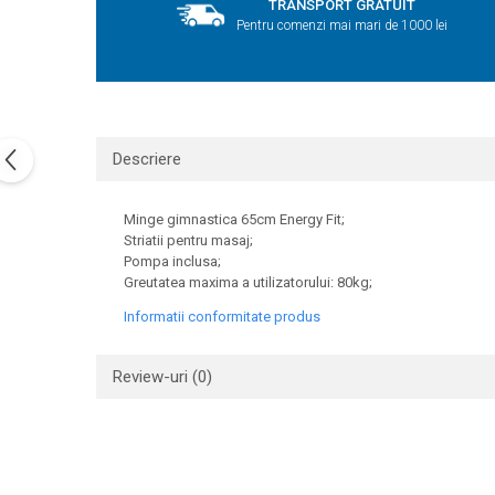
TRANSPORT GRATUIT
Pentru comenzi mai mari de 1000 lei
Descriere
Minge gimnastica 65cm
Energy Fit
;
Striatii pentru masaj;
Pompa inclusa;
Greutatea maxima a utilizatorului: 80kg;
Informatii conformitate produs
Review-uri
(0)