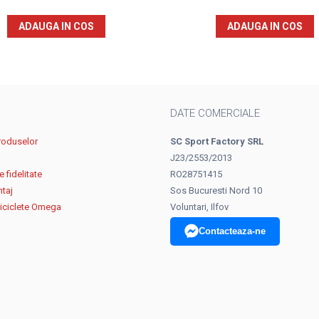
ADAUGA IN COS
ADAUGA IN COS
DATE COMERCIALE
roduselor
SC Sport Factory SRL
J23/2553/2013
 fidelitate
RO28751415
ntaj
Sos Bucuresti Nord 10
biciclete Omega
Voluntari, Ilfov
Contacteaza-ne