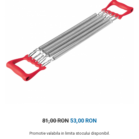
Prosoape
Accesorii inot
Genti si rucsacuri
Tricouri, pantaloni, bluze
Costume profesionale inot
81,00 RON
53,00 RON
Promotie valabila in limita stocului disponibil.