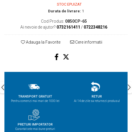
STOC EPUIZAT
Durata de livrare:
1
Cod Produs:
0850CP-65
Ai nevoie de ajutor?
0732161411
/
0722348216
Adauga la Favorite
Cere informatii
TRANSPORT GRATUIT
RETUR
Pentru comenzi mai mari de 1000 lei
Ai 14 de zile sa returnezi produsul
PRETURI IMPORTATOR
Garantat cele mai bune preturi