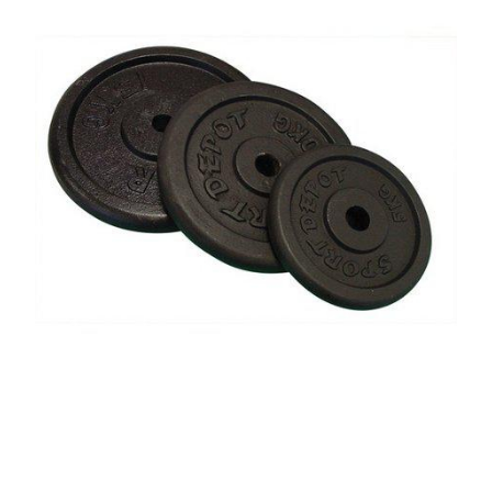
Prosoape
Accesorii inot
Genti si rucsacuri
Tricouri, pantaloni, bluze
Costume profesionale inot