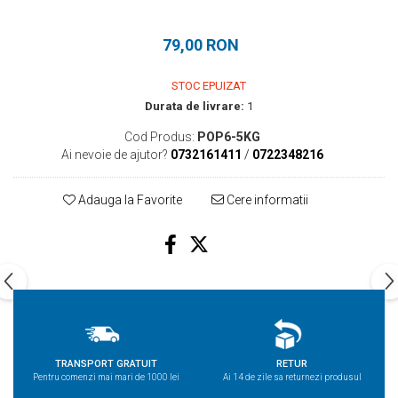
79,00 RON
STOC EPUIZAT
Durata de livrare:
1
Cod Produs:
POP6-5KG
Ai nevoie de ajutor?
0732161411
/
0722348216
Adauga la Favorite
Cere informatii
TRANSPORT GRATUIT
RETUR
Pentru comenzi mai mari de 1000 lei
Ai 14 de zile sa returnezi produsul