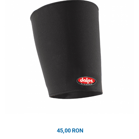
Prosoape
Accesorii inot
Genti si rucsacuri
Tricouri, pantaloni, bluze
Costume profesionale inot
45,00 RON