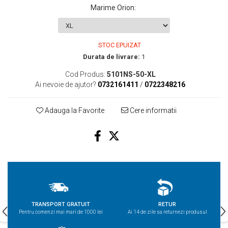
Marime Orion
:
STOC EPUIZAT
Durata de livrare:
1
Cod Produs:
5101NS-50-XL
Ai nevoie de ajutor?
0732161411
/
0722348216
Adauga la Favorite
Cere informatii
TRANSPORT GRATUIT
RETUR
Pentru comenzi mai mari de 1000 lei
Ai 14 de zile sa returnezi produsul