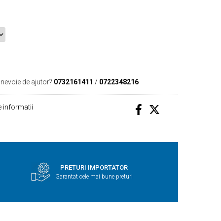
 nevoie de ajutor?
0732161411
/
0722348216
 informatii
PRETURI IMPORTATOR
Garantat cele mai bune preturi