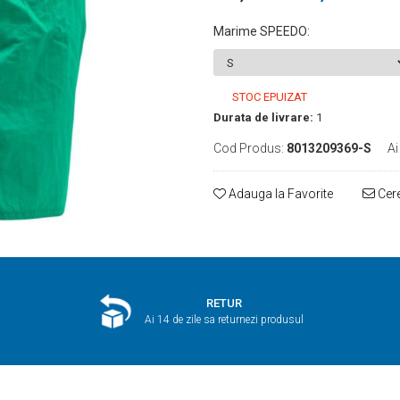
Marime SPEEDO
:
STOC EPUIZAT
Durata de livrare:
1
Cod Produs:
8013209369-S
Ai
Adauga la Favorite
Cere
RETUR
Ai 14 de zile sa returnezi produsul