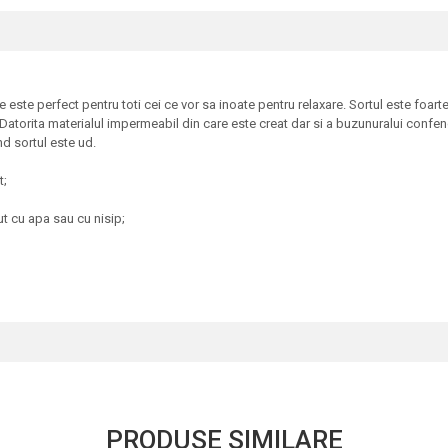
ste perfect pentru toti cei ce vor sa inoate pentru relaxare. Sortul este foarte
i. Datorita materialul impermeabil din care este creat dar si a buzunuralui confe
nd sortul este ud.
t;
t cu apa sau cu nisip;
PRODUSE SIMILARE