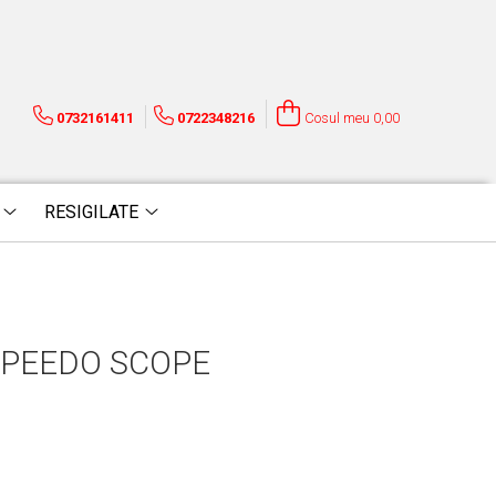
0732161411
0722348216
Cosul meu
0,00
RESIGILATE
SPEEDO SCOPE