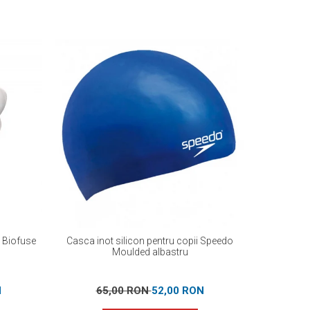
o Biofuse
Casca inot silicon pentru copii Speedo
Slip inot
Moulded albastru
verde – 
N
65,00 RON
52,00 RON
12