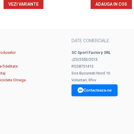
VEZI VARIANTE
ADAUGA IN COS
DATE COMERCIALE
roduselor
SC Sport Factory SRL
J23/2553/2013
 fidelitate
RO28751415
ntaj
Sos Bucuresti Nord 10
biciclete Omega
Voluntari, Ilfov
Contacteaza-ne