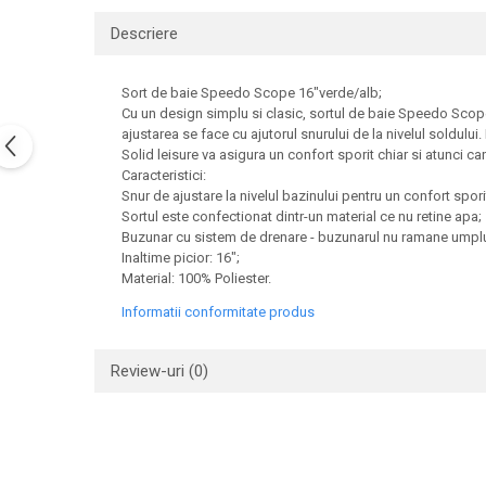
Descriere
Sort de baie Speedo Scope 16"verde/alb;
Cu un design simplu si clasic, sortul de baie Speedo Scope e
ajustarea se face cu ajutorul snurului de la nivelul soldulu
Solid leisure va asigura un confort sporit chiar si atunci ca
Caracteristici:
Snur de ajustare la nivelul bazinului pentru un confort spori
Sortul este confectionat dintr-un material ce nu retine apa;
Buzunar cu sistem de drenare - buzunarul nu ramane umplu
Inaltime picior: 16";
Material: 100% Poliester.
Informatii conformitate produs
Review-uri
(0)