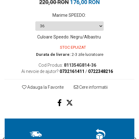
220,00 RON
176,00 RON
Marime SPEEDO
:
Culoare Speedo
:
Negru/Albastru
STOC EPUIZAT
Durata de livrare:
2-3 zile lucratoare
Cod Produs:
811354G814-36
Ai nevoie de ajutor?
0732161411
/
0722348216
Adauga la Favorite
Cere informatii