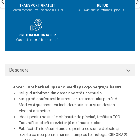
TRANSPORT GRATUIT
RETUR
Pentru comenzi mai mari de 1000 lei
Ai 14 de zile sa returnezi produsul
PRETURI IMPORTATOR
Garantat cele mai bune preturi
Descriere
Boxeri inot barbati Speedo Medley Logo negru/albastru
Stil și durabilitate din gama noastră Essentials.
Simțiți-vă confortabil în timpul antrenamentului purtând
Medley Aquashort, cu inchidere prin snur și un design
elegant asimetric;
Ideali pentru sesiunile obișnuite de piscină, țesătura ECO
EnduraFlex oferă o rezistență mai mare la clor
Fabricat din țesături standard pentru costume de baie și
rezista ca nou pentru mai mult timp cu tehnologia CREORA®