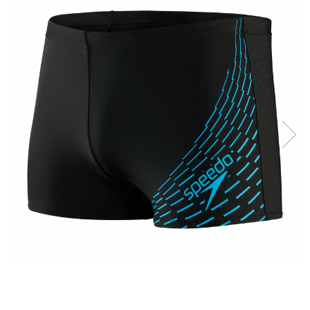
Prosoape
Accesorii inot
Genti si rucsacuri
Tricouri, pantaloni, bluze
Costume profesionale inot