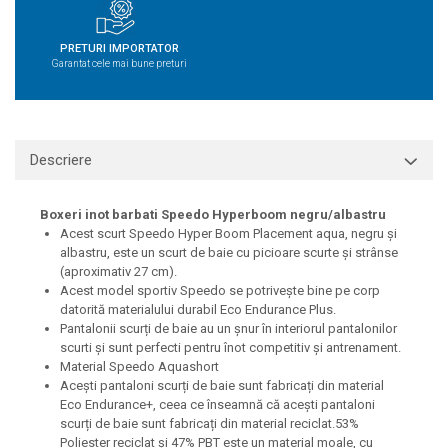
PRETURI IMPORTATOR
Garantat cele mai bune preturi
Descriere
Boxeri inot barbati Speedo Hyperboom negru/albastru
Acest scurt Speedo Hyper Boom Placement aqua, negru și
albastru, este un scurt de baie cu picioare scurte și strânse
(aproximativ 27 cm).
Acest model sportiv Speedo se potrivește bine pe corp
datorită materialului durabil Eco Endurance Plus.
Pantalonii scurți de baie au un șnur în interiorul pantalonilor
scurti și sunt perfecti pentru înot competitiv și antrenament.
Material Speedo Aquashort
Acești pantaloni scurți de baie sunt fabricați din material
Eco Endurance+, ceea ce înseamnă că acești pantaloni
scurți de baie sunt fabricați din material reciclat.53%
Poliester reciclat și 47% PBT este un material moale, cu