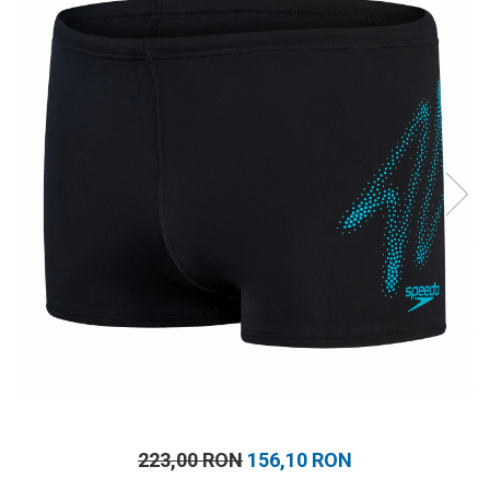
Prosoape
Accesorii inot
Genti si rucsacuri
Tricouri, pantaloni, bluze
Costume profesionale inot
223,00 RON
156,10 RON