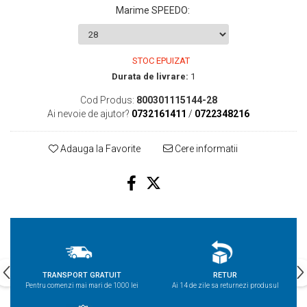
Marime SPEEDO
:
STOC EPUIZAT
Durata de livrare:
1
Cod Produs:
800301115144-28
Ai nevoie de ajutor?
0732161411
/
0722348216
Adauga la Favorite
Cere informatii
TRANSPORT GRATUIT
RETUR
Pentru comenzi mai mari de 1000 lei
Ai 14 de zile sa returnezi produsul