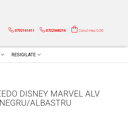
0732161411
0722348216
Cosul meu
0,00
RESIGILATE
PEEDO DISNEY MARVEL ALV
M NEGRU/ALBASTRU