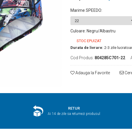
Marime SPEEDO
:
Culoare
:
Negru/Albastru
STOC EPUIZAT
Durata de livrare:
2-3 zile lucratoa
Cod Produs:
804285C701-22
Adauga la Favorite
Cere
RETUR
Ai 14 de zile sa returnezi produsul