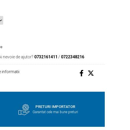
re
Ai nevoie de ajutor?
0732161411
/
0722348216
 informatii
PRETURI IMPORTATOR
Garantat cele mai bune preturi