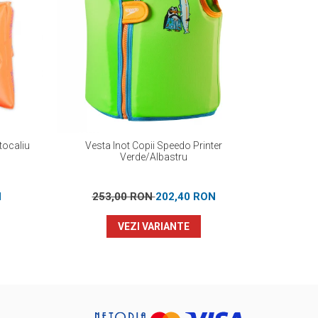
tocaliu
Vesta Inot Copii Speedo Printer
Slip inot
Verde/Albastru
verde – 
N
253,00 RON
202,40 RON
12
VEZI VARIANTE