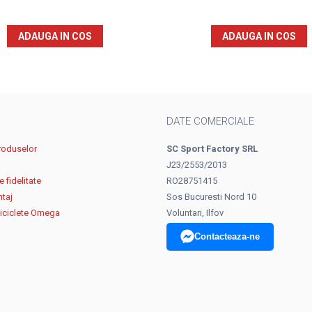
ADAUGA IN COS
ADAUGA IN COS
DATE COMERCIALE
roduselor
SC Sport Factory SRL
J23/2553/2013
 fidelitate
RO28751415
ntaj
Sos Bucuresti Nord 10
biciclete Omega
Voluntari, Ilfov
Contacteaza-ne