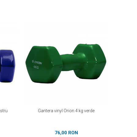
astru
Gantera vinyl Orion 4 kg verde
Gan
76,00 RON