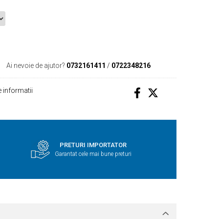
Ai nevoie de ajutor?
0732161411
/
0722348216
 informatii
PRETURI IMPORTATOR
Garantat cele mai bune preturi