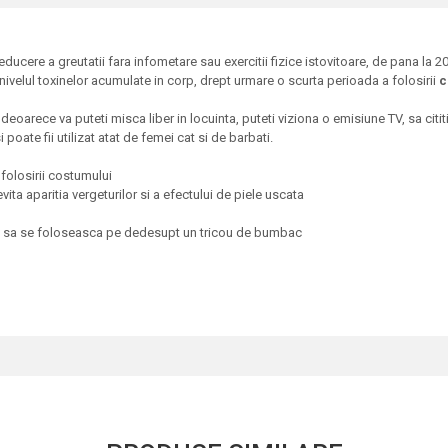
educere a greutatii fara infometare sau exercitii fizice istovitoare, de pana la 2
ivelul toxinelor acumulate in corp, drept urmare o scurta perioada a folosirii
c
, deoarece va puteti misca liber in locuinta, puteti viziona o emisiune TV, sa citi
oate fii utilizat atat de femei cat si de barbati.
folosirii costumului
ta aparitia vergeturilor si a efectului de piele uscata
t sa se foloseasca pe dedesupt un tricou de bumbac