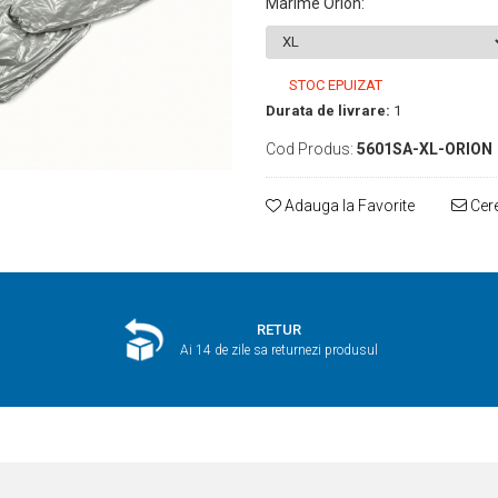
Marime Orion
:
STOC EPUIZAT
Durata de livrare:
1
Cod Produs:
5601SA-XL-ORION
Adauga la Favorite
Cere
RETUR
Ai 14 de zile sa returnezi produsul