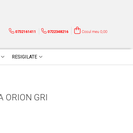
0732161411
0722348216
Cosul meu
0,00
RESIGILATE
 ORION GRI