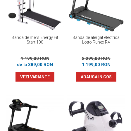
Prosoape
Accesorii inot
Genti si rucsacuri
Tricouri, pantaloni, bluze
Costume profesionale inot
Banda de mers Energy Fit
Banda de alergat electrica
Start 100
Lotto Runex R4
1.199,00 RON
2.299,00 RON
de la 389,00 RON
1.199,00 RON
VEZI VARIANTE
ADAUGA IN COS