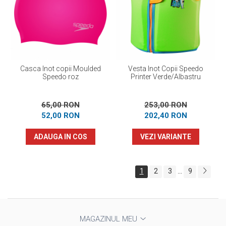
Casca Inot copii Moulded
Vesta Inot Copii Speedo
Speedo roz
Printer Verde/Albastru
65,00 RON
253,00 RON
52,00 RON
202,40 RON
ADAUGA IN COS
VEZI VARIANTE
1
2
3
9
...
MAGAZINUL MEU