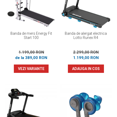
Prosoape
Accesorii inot
Genti si rucsacuri
Tricouri, pantaloni, bluze
Costume profesionale inot
Banda de mers Energy Fit
Banda de alergat electrica
Start 100
Lotto Runex R4
1.199,00 RON
2.299,00 RON
de la 389,00 RON
1.199,00 RON
VEZI VARIANTE
ADAUGA IN COS