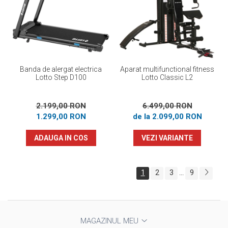
Banda de alergat electrica
Aparat multifunctional fitness
Lotto Step D100
Lotto Classic L2
2.199,00 RON
6.499,00 RON
1.299,00 RON
de la 2.099,00 RON
ADAUGA IN COS
VEZI VARIANTE
1
2
3
9
...
MAGAZINUL MEU