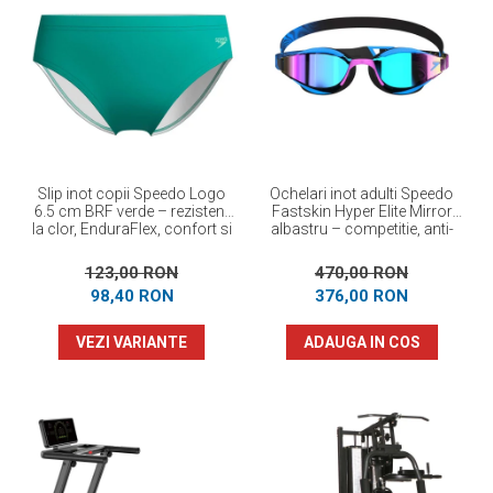
Slip inot copii Speedo Logo
Ochelari inot adulti Speedo
6.5 cm BRF verde – rezistent
Fastskin Hyper Elite Mirror
la clor, EnduraFlex, confort si
albastru – competitie, anti-
elasticitate
fog, protectie UV
123,00 RON
470,00 RON
98,40 RON
376,00 RON
VEZI VARIANTE
ADAUGA IN COS