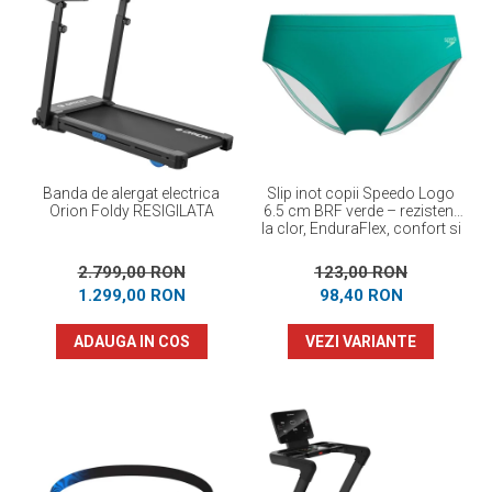
Banda de alergat electrica
Slip inot copii Speedo Logo
Orion Foldy RESIGILATA
6.5 cm BRF verde – rezistent
la clor, EnduraFlex, confort si
elasticitate
2.799,00 RON
123,00 RON
1.299,00 RON
98,40 RON
ADAUGA IN COS
VEZI VARIANTE