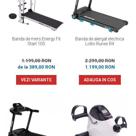
Prosoape
Accesorii inot
Genti si rucsacuri
Tricouri, pantaloni, bluze
Costume profesionale inot
Banda de mers Energy Fit
Banda de alergat electrica
Start 100
Lotto Runex R4
1.199,00 RON
2.299,00 RON
de la 389,00 RON
1.199,00 RON
VEZI VARIANTE
ADAUGA IN COS