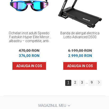
Ochelari inot adulti Speedo
Banda de alergat electrica
Fastskin Hyper Elite Mirror
Lotto Advanced D500
albastru – competitie, anti-
fog, protectie UV
470,00 RON
6.199,00 RON
376,00 RON
2.999,00 RON
ADAUGA IN COS
ADAUGA IN COS
1
2
3
9
...
MAGAZINUL MEU