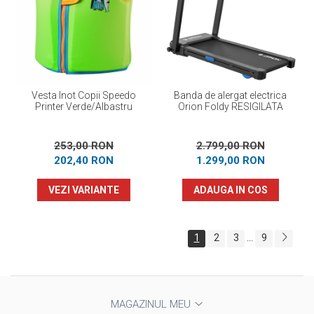
Vesta Inot Copii Speedo
Banda de alergat electrica
Printer Verde/Albastru
Orion Foldy RESIGILATA
253,00 RON
2.799,00 RON
202,40 RON
1.299,00 RON
VEZI VARIANTE
ADAUGA IN COS
1
2
3
9
...
MAGAZINUL MEU