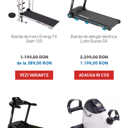
Prosoape
Accesorii inot
Genti si rucsacuri
Tricouri, pantaloni, bluze
Costume profesionale inot
Banda de mers Energy Fit
Banda de alergat electrica
Start 100
Lotto Runex R4
1.199,00 RON
2.299,00 RON
de la 389,00 RON
1.199,00 RON
VEZI VARIANTE
ADAUGA IN COS