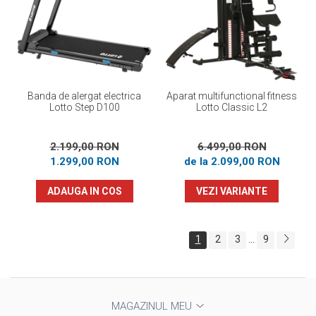
Banda de alergat electrica
Aparat multifunctional fitness
Lotto Step D100
Lotto Classic L2
2.199,00 RON
6.499,00 RON
1.299,00 RON
de la 2.099,00 RON
ADAUGA IN COS
VEZI VARIANTE
1
2
3
9
...
MAGAZINUL MEU