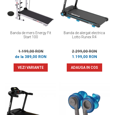
Prosoape
Accesorii inot
Genti si rucsacuri
Tricouri, pantaloni, bluze
Costume profesionale inot
Banda de mers Energy Fit
Banda de alergat electrica
Start 100
Lotto Runex R4
1.199,00 RON
2.299,00 RON
de la 389,00 RON
1.199,00 RON
VEZI VARIANTE
ADAUGA IN COS