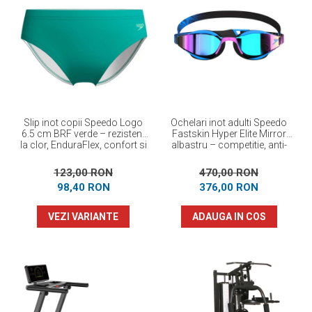
Slip inot copii Speedo Logo
Ochelari inot adulti Speedo
6.5 cm BRF verde – rezistent
Fastskin Hyper Elite Mirror
la clor, EnduraFlex, confort si
albastru – competitie, anti-
elasticitate
fog, protectie UV
123,00 RON
470,00 RON
98,40 RON
376,00 RON
VEZI VARIANTE
ADAUGA IN COS