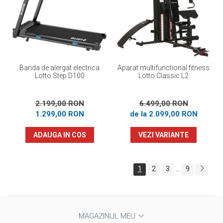
Banda de alergat electrica
Aparat multifunctional fitness
Lotto Step D100
Lotto Classic L2
2.199,00 RON
6.499,00 RON
1.299,00 RON
de la 2.099,00 RON
ADAUGA IN COS
VEZI VARIANTE
1
2
3
9
...
MAGAZINUL MEU