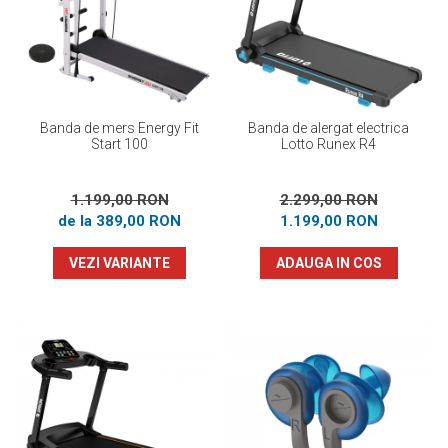
Prosoape
Accesorii inot
Genti si rucsacuri
Tricouri, pantaloni, bluze
Costume profesionale inot
Banda de mers Energy Fit
Banda de alergat electrica
Start 100
Lotto Runex R4
1.199,00 RON
2.299,00 RON
de la 389,00 RON
1.199,00 RON
VEZI VARIANTE
ADAUGA IN COS