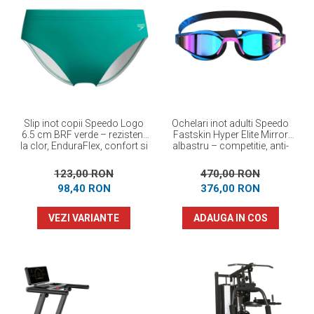
Slip inot copii Speedo Logo
Ochelari inot adulti Speedo
6.5 cm BRF verde – rezistent
Fastskin Hyper Elite Mirror
la clor, EnduraFlex, confort si
albastru – competitie, anti-
elasticitate
fog, protectie UV
123,00 RON
470,00 RON
98,40 RON
376,00 RON
VEZI VARIANTE
ADAUGA IN COS