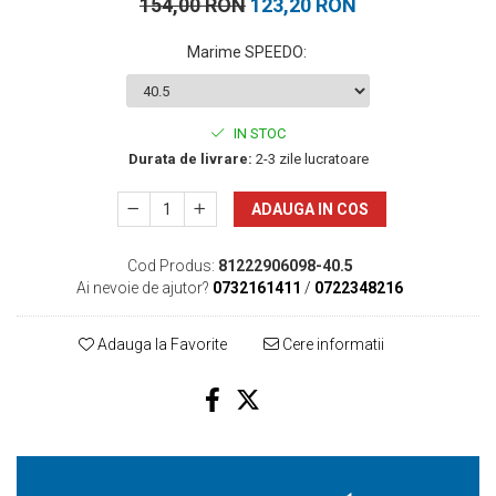
154,00 RON
123,20 RON
Marime SPEEDO
:
IN STOC
Durata de livrare:
2-3 zile lucratoare
ADAUGA IN COS
Cod Produs:
81222906098-40.5
Ai nevoie de ajutor?
0732161411
/
0722348216
Adauga la Favorite
Cere informatii