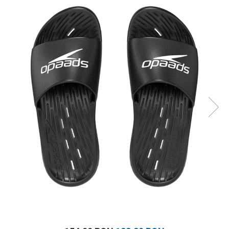
Prosoape
Accesorii inot
Genti si rucsacuri
Tricouri, pantaloni, bluze
Costume profesionale inot