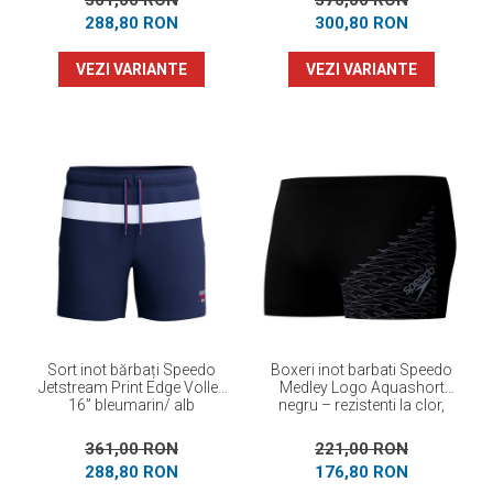
361,00 RON
376,00 RON
288,80 RON
300,80 RON
VEZI VARIANTE
VEZI VARIANTE
Sort inot bărbați Speedo
Boxeri inot barbati Speedo
Jetstream Print Edge Volley
Medley Logo Aquashort
16” bleumarin/ alb
negru – rezistenti la clor,
EnduraFlex
361,00 RON
221,00 RON
288,80 RON
176,80 RON