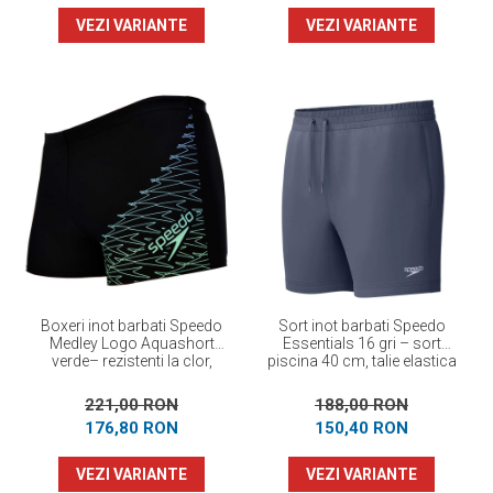
VEZI VARIANTE
VEZI VARIANTE
Boxeri inot barbati Speedo
Sort inot barbati Speedo
Medley Logo Aquashort
Essentials 16 gri – sort
verde– rezistenti la clor,
piscina 40 cm, talie elastica
EnduraFlex
cu snur
221,00 RON
188,00 RON
176,80 RON
150,40 RON
VEZI VARIANTE
VEZI VARIANTE