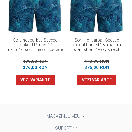
Sort inot barbati Speedo
Sort inot barbati Speedo
Lookout Printed 16
Lookout Printed 18 albastru –
negru/albastru navy – uscare
boardshort, 4-way stretch,
rapida, 4-way stretch
UPF 40+
470,00 RON
470,00 RON
376,00 RON
376,00 RON
VEZI VARIANTE
VEZI VARIANTE
MAGAZINUL MEU
SUPORT