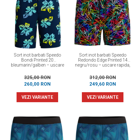
Sort inot barbati Speedo
Sort inot barbati Speedo
Bondi Printed 20
Redondo Edge Printed 14
bleumarin/galben – uscare
negru/rosu – uscare rapida,
rapida, 4-way stretch
4-way stretch
325,00 RON
312,00 RON
260,00 RON
249,60 RON
VEZI VARIANTE
VEZI VARIANTE