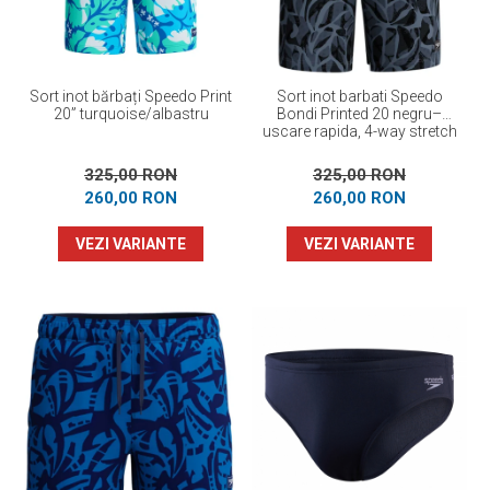
Sort inot bărbați Speedo Print
Sort inot barbati Speedo
20” turquoise/albastru
Bondi Printed 20 negru–
uscare rapida, 4-way stretch
325,00 RON
325,00 RON
260,00 RON
260,00 RON
VEZI VARIANTE
VEZI VARIANTE