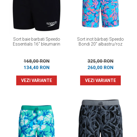
Prosoape
Accesorii inot
Genti si rucsacuri
Tricouri, pantaloni, bluze
Costume profesionale inot
Sort baie barbati Speedo
Sort inot bărbați Speedo
Essentials 16" bleumarin
Bondi 20” albastru/roz
168,00 RON
325,00 RON
134,40 RON
260,00 RON
VEZI VARIANTE
VEZI VARIANTE