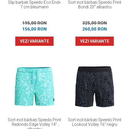
Slip barbati Speedo Eco End+
Sort inot bărbați Speedo Print
7 cm bleumarin
Bondi 20” albastru
195,00 RON
325,00 RON
156,00 RON
260,00 RON
VEZI VARIANTE
VEZI VARIANTE
Sort inot bărbați Speedo Print
Sort inot bărbați Speedo Print
Redondo Edge Volley 14”
Lookout Volley 16" negru