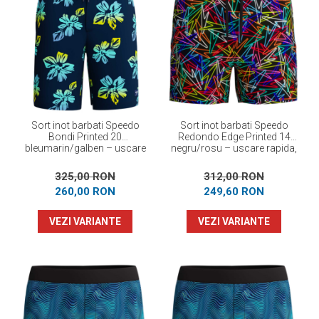
Sort inot barbati Speedo
Sort inot barbati Speedo
Bondi Printed 20
Redondo Edge Printed 14
bleumarin/galben – uscare
negru/rosu – uscare rapida,
rapida, 4-way stretch
4-way stretch
325,00 RON
312,00 RON
260,00 RON
249,60 RON
VEZI VARIANTE
VEZI VARIANTE