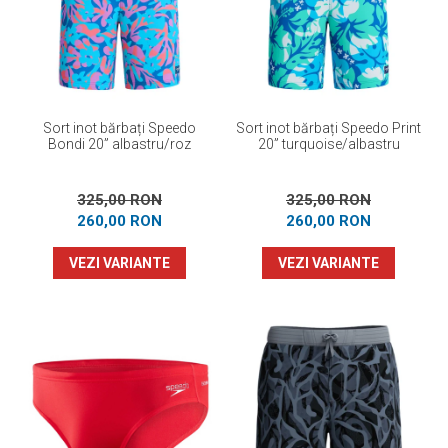
Prosoape
Accesorii inot
Genti si rucsacuri
Tricouri, pantaloni, bluze
Costume profesionale inot
Sort inot bărbați Speedo
Sort inot bărbați Speedo Print
Bondi 20” albastru/roz
20” turquoise/albastru
325,00 RON
325,00 RON
260,00 RON
260,00 RON
VEZI VARIANTE
VEZI VARIANTE