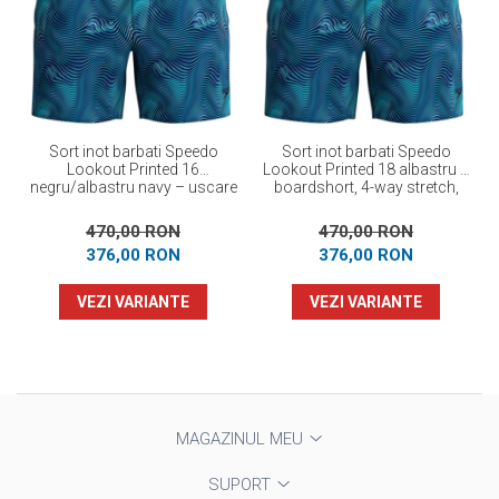
Sort inot barbati Speedo
Sort inot barbati Speedo
Lookout Printed 16
Lookout Printed 18 albastru –
negru/albastru navy – uscare
boardshort, 4-way stretch,
rapida, 4-way stretch
UPF 40+
470,00 RON
470,00 RON
376,00 RON
376,00 RON
VEZI VARIANTE
VEZI VARIANTE
MAGAZINUL MEU
SUPORT