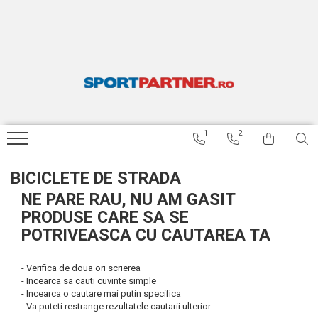
APARATE FITNESS
ACCESORII FITNESS SI GREUTATI
ARTICOLE INOT SPEEDO
TENIS DE MASA
RESIGILATE
Benzi de alergat
Bare si discuri
Ochelari inot
Palete de tenis de masa
BENZI DE ALERGARE RESIGILATE
Biciclete fitness
Gantere
Casti inot
Mingi tenis de masa
BICICLETE FITNESS RESIGILATE
Aparate multifunctionale
Costume de baie baieti
BICICLETE STRADA RESIGILATE
1
2
Costume de baie fete
ARTICOLE INOT SPEEDO
RESIGILATE
Costume de baie barbati
BICICLETE DE STRADA
APARATE MULTIFUNCTIONALE
Costume de baie femei
RESIGILATE
NE PARE RAU, NU AM GASIT
Sorturi inot
PRODUSE CARE SA SE
Papuci
POTRIVEASCA CU CAUTAREA TA
Palmare inot
- Verifica de doua ori scrierea
Labe inot
- Incearca sa cauti cuvinte simple
- Incearca o cautare mai putin specifica
Plute inot
- Va puteti restrange rezultatele cautarii ulterior