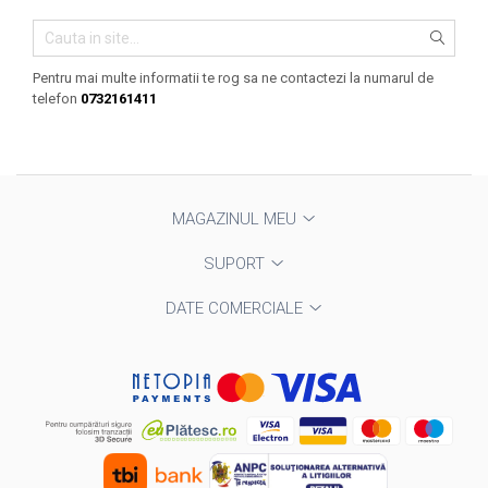
Prosoape
Accesorii inot
Genti si rucsacuri
Pentru mai multe informatii te rog sa ne contactezi la numarul de
telefon
0732161411
Tricouri, pantaloni, bluze
Costume profesionale inot
MAGAZINUL MEU
SUPORT
DATE COMERCIALE